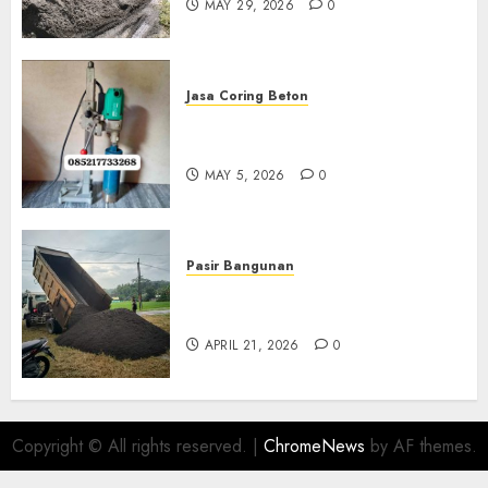
MAY 29, 2026
0
Jasa Coring Beton
Jasa Coring Beton Termurah
Di Gersik 085217733268
MAY 5, 2026
0
Pasir Bangunan
Jual Pasir Termurah Di
Wonosari 085217733268
APRIL 21, 2026
0
Copyright © All rights reserved.
|
ChromeNews
by AF themes.