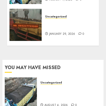
Uncategorized
Jasa Buang Puing
Termurah Di Solo
JANUARY 29, 2026
0
YOU MAY HAVE MISSED
Uncategorized
Jual Pasir Bangunan
Termurah Di Malang
085217733268
AUGUST 4, 2026
0