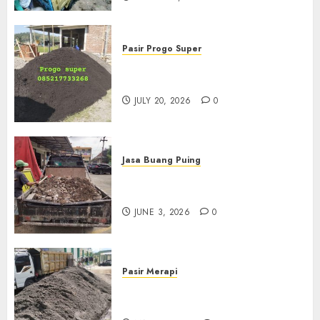
Pasir Progo Super
Jual Pasir Progo Termurah Di
Jogja
JULY 20, 2026
0
Jasa Buang Puing
Jasa Buang Puing Termurah
Di Kudus 085217733268
JUNE 3, 2026
0
Pasir Merapi
Jual Pasir Merapi Termurah Di
Boyolali 085217733268