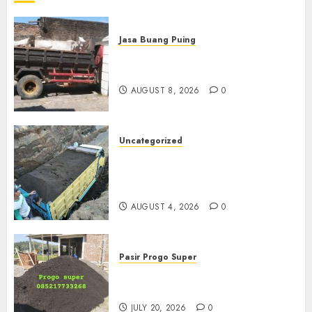
Jasa Buang Puing
Jasa Buang Puing Termurah
Di Solo
AUGUST 8, 2026
0
Uncategorized
Jual Pasir Bangunan
Termurah Di Malang
085217733268
AUGUST 4, 2026
0
Pasir Progo Super
Jual Pasir Progo Termurah Di
Jogja
JULY 20, 2026
0