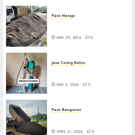
Pasir Merapi
Jual Pasir Merapi Termurah Di
Boyolali 085217733268
MAY 29, 2026
0
Jasa Coring Beton
Jasa Coring Beton Termurah
Di Gersik 085217733268
MAY 5, 2026
0
Pasir Bangunan
Jual Pasir Termurah Di
Wonosari 085217733268
APRIL 21, 2026
0