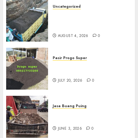
Uncategorized
Jual Pasir Bangunan
Termurah Di Malang
085217733268
AUGUST 4, 2026
0
Pasir Progo Super
Jual Pasir Progo Termurah Di
Jogja
JULY 20, 2026
0
Jasa Buang Puing
Jasa Buang Puing Termurah
Di Kudus 085217733268
JUNE 3, 2026
0