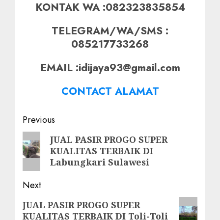
KONTAK WA :082323835854
TELEGRAM/WA/SMS :
085217733268
EMAIL :idijaya93@gmail.com
CONTACT ALAMAT
Post
Previous
navigation
Previous
JUAL PASIR PROGO SUPER
KUALITAS TERBAIK DI
post:
Labungkari Sulawesi
Next
Next
JUAL PASIR PROGO SUPER
KUALITAS TERBAIK DI Toli-Toli
post: