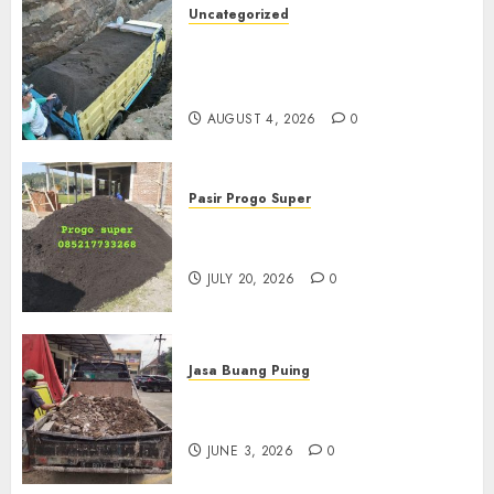
Uncategorized
Jual Pasir Bangunan
Termurah Di Malang
085217733268
AUGUST 4, 2026
0
Pasir Progo Super
Jual Pasir Progo Termurah Di
Jogja
JULY 20, 2026
0
Jasa Buang Puing
Jasa Buang Puing Termurah
Di Kudus 085217733268
JUNE 3, 2026
0