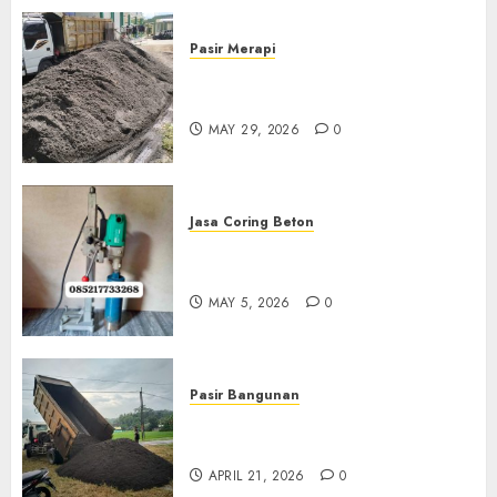
Pasir Merapi
Jual Pasir Merapi Termurah Di
Boyolali 085217733268
MAY 29, 2026
0
Jasa Coring Beton
Jasa Coring Beton Termurah
Di Gersik 085217733268
MAY 5, 2026
0
Pasir Bangunan
Jual Pasir Termurah Di
Wonosari 085217733268
APRIL 21, 2026
0