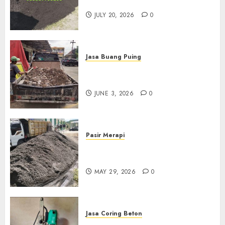
Jogja
JULY 20, 2026
0
Jasa Buang Puing
Jasa Buang Puing Termurah
Di Kudus 085217733268
JUNE 3, 2026
0
Pasir Merapi
Jual Pasir Merapi Termurah Di
Boyolali 085217733268
MAY 29, 2026
0
Jasa Coring Beton