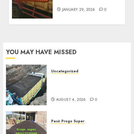
Termurah Di Solo
JANUARY 29, 2026
0
YOU MAY HAVE MISSED
Uncategorized
Jual Pasir Bangunan
Termurah Di Malang
085217733268
AUGUST 4, 2026
0
Pasir Progo Super
Jual Pasir Progo Termurah Di