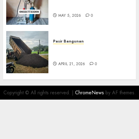
Jasa Coring Beton Termurah
Di Gersik 085217733268
MAY 5, 2026
0
Pasir Bangunan
Jual Pasir Termurah Di
Wonosari 085217733268
APRIL 21, 2026
0
Copyright © All rights reserved.
|
ChromeNews
by AF themes.