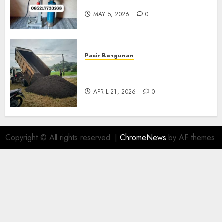
Di Gersik 085217733268
MAY 5, 2026
0
Pasir Bangunan
Jual Pasir Termurah Di
Wonosari 085217733268
APRIL 21, 2026
0
Copyright © All rights reserved.
|
ChromeNews
by AF themes.