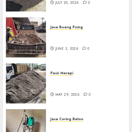
JULY 20, 2026
0
Jasa Buang Puing
Jasa Buang Puing Termurah
Di Kudus 085217733268
JUNE 3, 2026
0
Pasir Merapi
Jual Pasir Merapi Termurah Di
Boyolali 085217733268
MAY 29, 2026
0
Jasa Coring Beton
Jasa Coring Beton Termurah