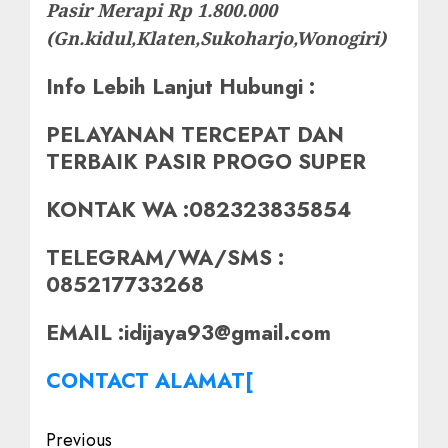
Pasir Merapi Rp 1.800.000
(Gn.kidul,Klaten,Sukoharjo,Wonogiri)
Info Lebih Lanjut Hubungi :
PELAYANAN TERCEPAT DAN
TERBAIK PASIR PROGO SUPER
KONTAK WA :082323835854
TELEGRAM/WA/SMS :
085217733268
EMAIL :idijaya93@gmail.com
CONTACT ALAMAT[
Post
Previous