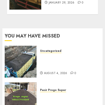
JANUARY 29, 2026
0
YOU MAY HAVE MISSED
Uncategorized
Jual Pasir Bangunan
Termurah Di Malang
085217733268
AUGUST 4, 2026
0
Pasir Progo Super
Jual Pasir Progo Termurah Di
Jogja