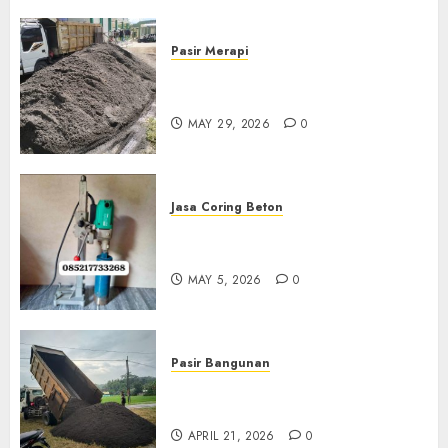
Pasir Merapi
Jual Pasir Merapi Termurah Di
Boyolali 085217733268
MAY 29, 2026
0
Jasa Coring Beton
Jasa Coring Beton Termurah
Di Gersik 085217733268
MAY 5, 2026
0
Pasir Bangunan
Jual Pasir Termurah Di
Wonosari 085217733268
APRIL 21, 2026
0