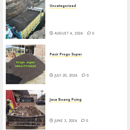
Uncategorized
Jual Pasir Bangunan
Termurah Di Malang
085217733268
AUGUST 4, 2026
0
Pasir Progo Super
Jual Pasir Progo Termurah Di
Jogja
JULY 20, 2026
0
Jasa Buang Puing
Jasa Buang Puing Termurah
Di Kudus 085217733268
JUNE 3, 2026
0