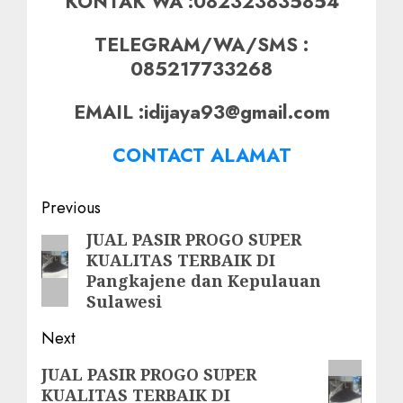
KONTAK WA :082323835854
TELEGRAM/WA/SMS :
085217733268
EMAIL :idijaya93@gmail.com
CONTACT ALAMAT
Post
Previous
navigation
JUAL PASIR PROGO SUPER
Previous
KUALITAS TERBAIK DI
post:
Pangkajene dan Kepulauan
Sulawesi
Next
Next
JUAL PASIR PROGO SUPER
KUALITAS TERBAIK DI
post: