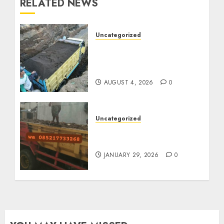
RELATED NEWS
Uncategorized
Jual Pasir Bangunan
Termurah Di Malang
085217733268
AUGUST 4, 2026
0
Uncategorized
Jasa Buang Puing
Termurah Di Solo
JANUARY 29, 2026
0