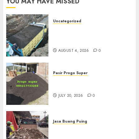
YOU MAY HAVE MISSED
Uncategorized
Jual Pasir Bangunan
Termurah Di Malang
085217733268
AUGUST 4, 2026
0
Pasir Progo Super
Jual Pasir Progo Termurah Di
Jogja
JULY 20, 2026
0
Jasa Buang Puing
Jasa Buang Puing Termurah
Di Kudus 085217733268