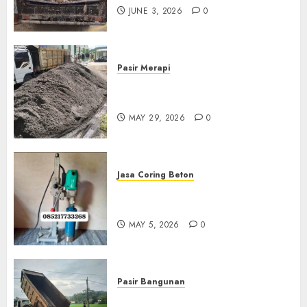
JUNE 3, 2026
0
Pasir Merapi
Jual Pasir Merapi Termurah Di
Boyolali 085217733268
MAY 29, 2026
0
Jasa Coring Beton
Jasa Coring Beton Termurah
Di Gersik 085217733268
MAY 5, 2026
0
Pasir Bangunan
Jual Pasir Termurah Di