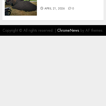
Wonosari 085217733268
APRIL 21, 2026
0
Copyright © All rights reserved.
|
ChromeNews
by AF themes.