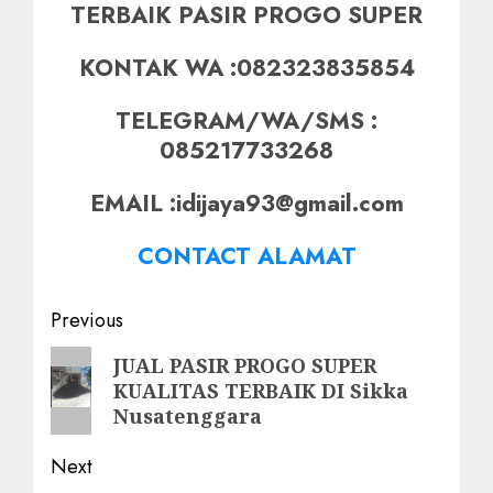
TERBAIK PASIR PROGO SUPER
KONTAK WA :082323835854
TELEGRAM/WA/SMS :
085217733268
EMAIL :idijaya93@gmail.com
CONTACT ALAMAT
Post
Previous
navigation
Previous
JUAL PASIR PROGO SUPER
KUALITAS TERBAIK DI Sikka
post:
Nusatenggara
Next