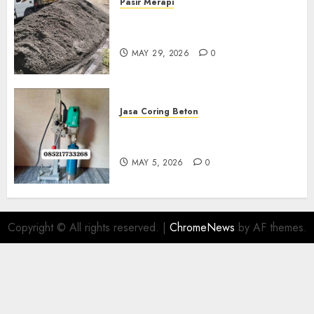
Pasir Merapi
Jual Pasir Merapi Termurah Di
Boyolali 085217733268
MAY 29, 2026
0
Jasa Coring Beton
Jasa Coring Beton Termurah
Di Gersik 085217733268
MAY 5, 2026
0
Copyright © All rights reserved.
|
ChromeNews
by AF themes.