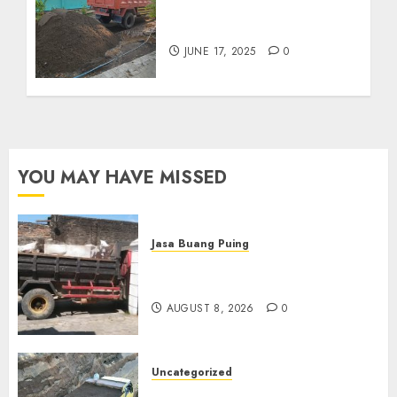
Jual Pasir Kediri
Termurah 085217733268
JUNE 17, 2025
0
YOU MAY HAVE MISSED
Jasa Buang Puing
Jasa Buang Puing Termurah
Di Solo
AUGUST 8, 2026
0
Uncategorized
Jual Pasir Bangunan