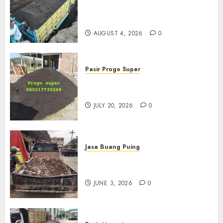
Termurah Di Malang
085217733268
AUGUST 4, 2026
0
Pasir Progo Super
Jual Pasir Progo Termurah Di
Jogja
JULY 20, 2026
0
Jasa Buang Puing
Jasa Buang Puing Termurah
Di Kudus 085217733268
JUNE 3, 2026
0