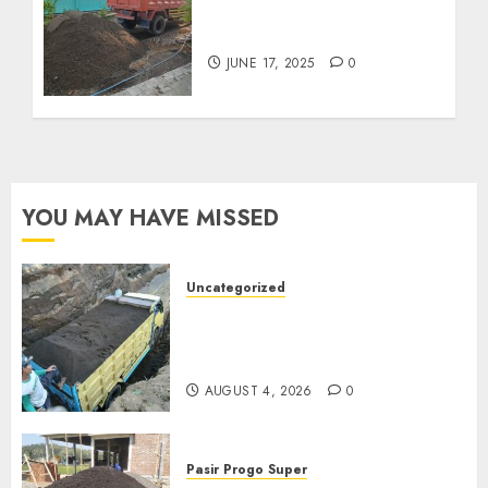
Jual Pasir Kediri
Termurah 085217733268
JUNE 17, 2025
0
YOU MAY HAVE MISSED
Uncategorized
Jual Pasir Bangunan
Termurah Di Malang
085217733268
AUGUST 4, 2026
0
Pasir Progo Super