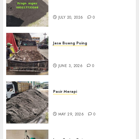
Jual Pasir Progo Termurah Di
Jogja
JULY 20, 2026
0
Jasa Buang Puing
Jasa Buang Puing Termurah
Di Kudus 085217733268
JUNE 3, 2026
0
Pasir Merapi
Jual Pasir Merapi Termurah Di
Boyolali 085217733268
MAY 29, 2026
0