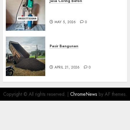
Jasa Coring Beton
Jasa Coring Beton Termurah
Di Gersik 085217733268
MAY 5, 2026
0
Pasir Bangunan
Jual Pasir Termurah Di
Wonosari 085217733268
APRIL 21, 2026
0
Copyright © All rights reserved.
|
ChromeNews
by AF themes.