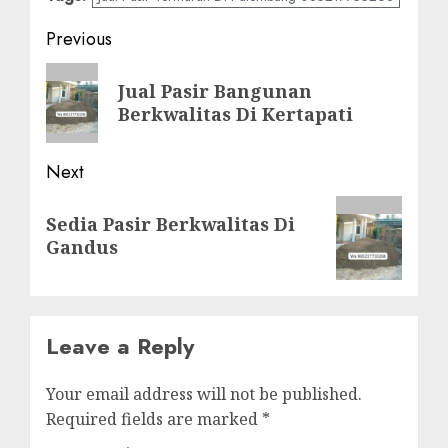
Post
Previous
navigation
Previous
Jual Pasir Bangunan
post:
Berkwalitas Di Kertapati
Next
Next
Sedia Pasir Berkwalitas Di
post:
Gandus
Leave a Reply
Your email address will not be published.
Required fields are marked
*