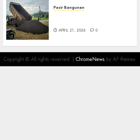
Pasir Bangunan
Jual Pasir Termurah Di
Wonosari 085217733268
APRIL 21, 2026
0
Copyright © All rights reserved.
|
ChromeNews
by AF themes.