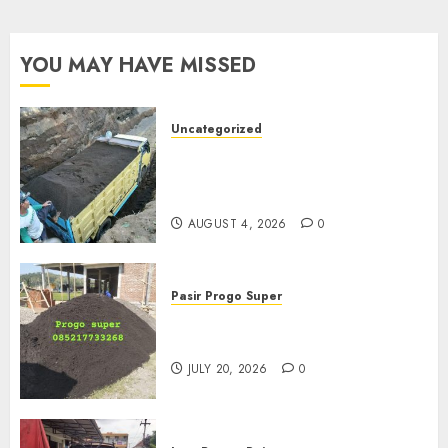
YOU MAY HAVE MISSED
Uncategorized
Jual Pasir Bangunan
Termurah Di Malang
085217733268
AUGUST 4, 2026
0
Pasir Progo Super
Jual Pasir Progo Termurah Di
Jogja
JULY 20, 2026
0