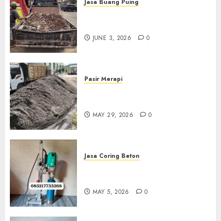
Jasa Buang Puing
Jasa Buang Puing Termurah
Di Kudus 085217733268
JUNE 3, 2026
0
Pasir Merapi
Jual Pasir Merapi Termurah Di
Boyolali 085217733268
MAY 29, 2026
0
Jasa Coring Beton
Jasa Coring Beton Termurah
Di Gersik 085217733268
MAY 5, 2026
0