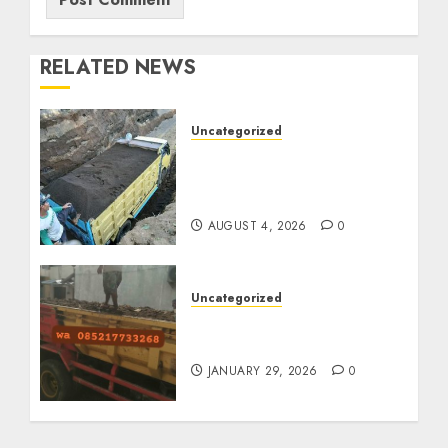
RELATED NEWS
Uncategorized
Jual Pasir Bangunan
Termurah Di Malang
085217733268
AUGUST 4, 2026
0
Uncategorized
Jasa Buang Puing
Termurah Di Solo
JANUARY 29, 2026
0