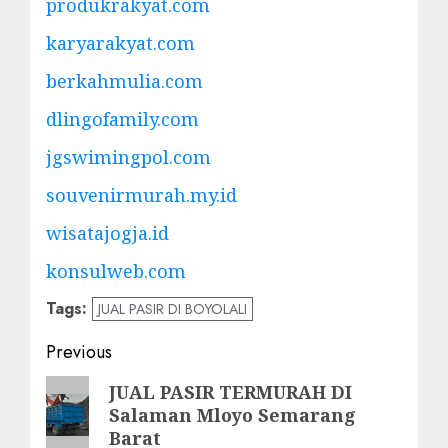
produkrakyat.com
karyarakyat.com
berkahmulia.com
dlingofamily.com
jgswimingpol.com
souvenirmurah.my.id
wisatajogja.id
konsulweb.com
Tags:
JUAL PASIR DI BOYOLALI
Post
Previous
navigation
Previous
JUAL PASIR TERMURAH DI
Salaman Mloyo Semarang
post:
Barat