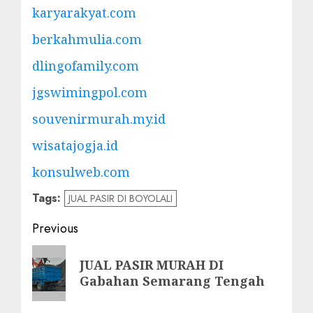
karyarakyat.com
berkahmulia.com
dlingofamily.com
jgswimingpol.com
souvenirmurah.my.id
wisatajogja.id
konsulweb.com
Tags:
JUAL PASIR DI BOYOLALI
Post
Previous
navigation
Previous
JUAL PASIR MURAH DI
post:
Gabahan Semarang Tengah