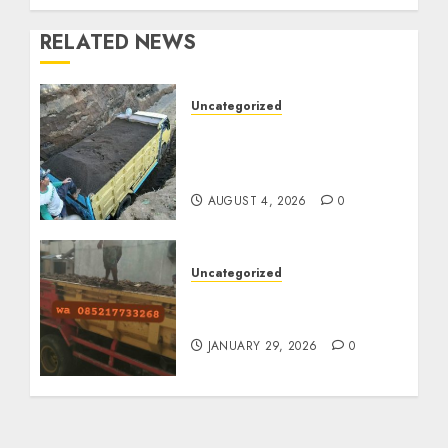
RELATED NEWS
Uncategorized
Jual Pasir Bangunan
Termurah Di Malang
085217733268
AUGUST 4, 2026
0
Uncategorized
Jasa Buang Puing
Termurah Di Solo
JANUARY 29, 2026
0