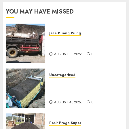
YOU MAY HAVE MISSED
Jasa Buang Puing
Jasa Buang Puing Termurah
Di Solo
AUGUST 8, 2026
0
Uncategorized
Jual Pasir Bangunan
Termurah Di Malang
085217733268
AUGUST 4, 2026
0
Pasir Progo Super