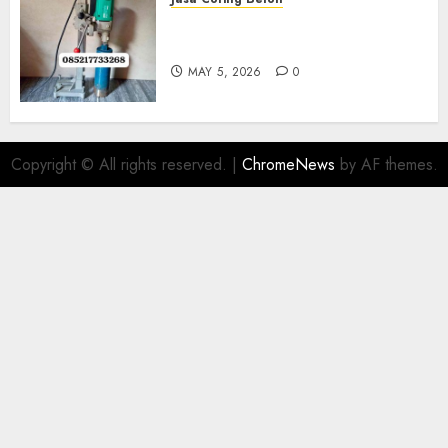
Jasa Coring Beton Termurah
Di Gersik 085217733268
MAY 5, 2026
0
Copyright © All rights reserved.
|
ChromeNews
by AF themes.