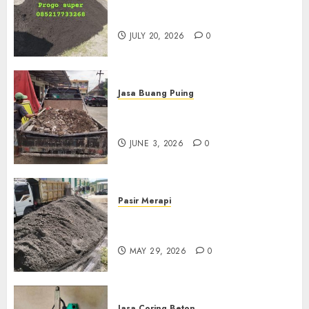
Jual Pasir Progo Termurah Di
Jogja
JULY 20, 2026
0
Jasa Buang Puing
Jasa Buang Puing Termurah
Di Kudus 085217733268
JUNE 3, 2026
0
Pasir Merapi
Jual Pasir Merapi Termurah Di
Boyolali 085217733268
MAY 29, 2026
0
Jasa Coring Beton