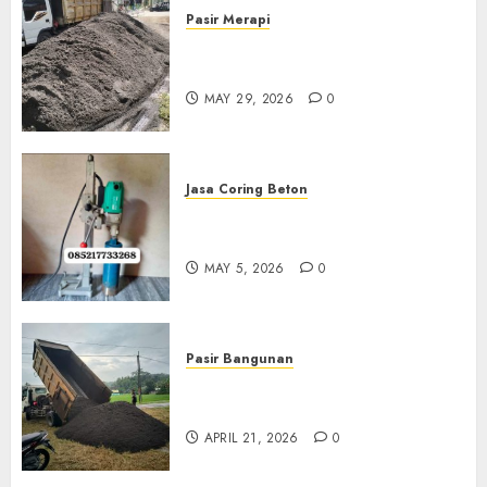
Pasir Merapi
Jual Pasir Merapi Termurah Di
Boyolali 085217733268
MAY 29, 2026
0
Jasa Coring Beton
Jasa Coring Beton Termurah
Di Gersik 085217733268
MAY 5, 2026
0
Pasir Bangunan
Jual Pasir Termurah Di
Wonosari 085217733268
APRIL 21, 2026
0