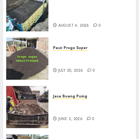
Jual Pasir Bangunan
Termurah Di Malang
085217733268
AUGUST 4, 2026
0
Pasir Progo Super
Jual Pasir Progo Termurah Di
Jogja
JULY 20, 2026
0
Jasa Buang Puing
Jasa Buang Puing Termurah
Di Kudus 085217733268
JUNE 3, 2026
0