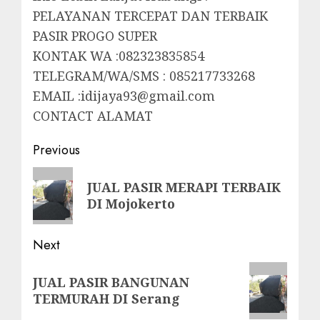
PELAYANAN TERCEPAT DAN TERBAIK
PASIR PROGO SUPER
KONTAK WA :082323835854
TELEGRAM/WA/SMS : 085217733268
EMAIL :idijaya93@gmail.com
CONTACT ALAMAT
Post
Previous
navigation
Previous
JUAL PASIR MERAPI TERBAIK
post:
DI Mojokerto
Next
Next
JUAL PASIR BANGUNAN
post:
TERMURAH DI Serang