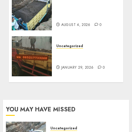
Jual Pasir Bangunan
Termurah Di Malang
085217733268
AUGUST 4, 2026
0
Uncategorized
Jasa Buang Puing
Termurah Di Solo
JANUARY 29, 2026
0
YOU MAY HAVE MISSED
Uncategorized