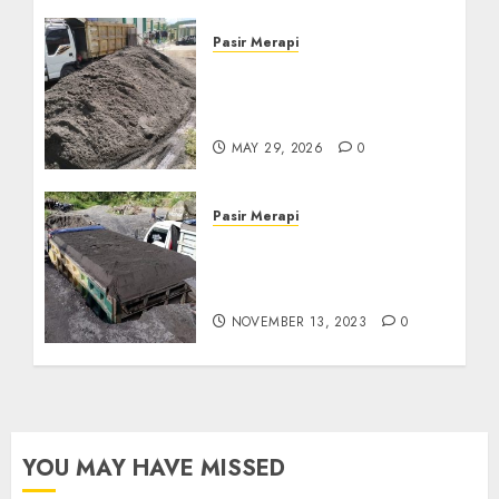
Pasir Merapi
Jual Pasir Merapi
Termurah Di Boyolali
085217733268
MAY 29, 2026
0
Pasir Merapi
Jual Pasir Merapi
Termurah Di Klaten Jawa
Tengan
NOVEMBER 13, 2023
0
YOU MAY HAVE MISSED