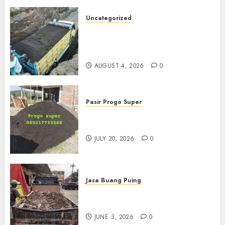
Uncategorized
Jual Pasir Bangunan
Termurah Di Malang
085217733268
AUGUST 4, 2026
0
Pasir Progo Super
Jual Pasir Progo Termurah Di
Jogja
JULY 20, 2026
0
Jasa Buang Puing
Jasa Buang Puing Termurah
Di Kudus 085217733268
JUNE 3, 2026
0