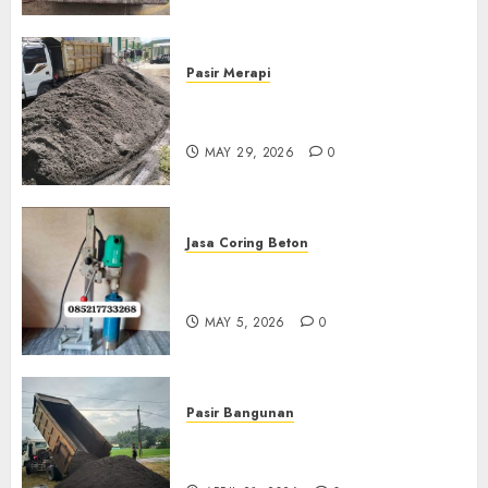
Pasir Merapi
Jual Pasir Merapi Termurah Di
Boyolali 085217733268
MAY 29, 2026
0
Jasa Coring Beton
Jasa Coring Beton Termurah
Di Gersik 085217733268
MAY 5, 2026
0
Pasir Bangunan
Jual Pasir Termurah Di
Wonosari 085217733268