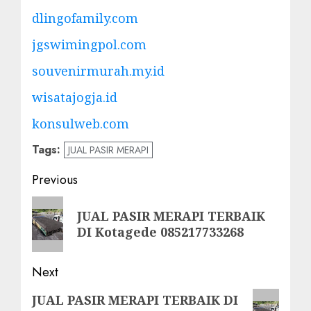
dlingofamily.com
jgswimingpol.com
souvenirmurah.my.id
wisatajogja.id
konsulweb.com
Tags:
JUAL PASIR MERAPI
Post
Previous
navigation
Previous
JUAL PASIR MERAPI TERBAIK
post:
DI Kotagede 085217733268
Next
Next
JUAL PASIR MERAPI TERBAIK DI