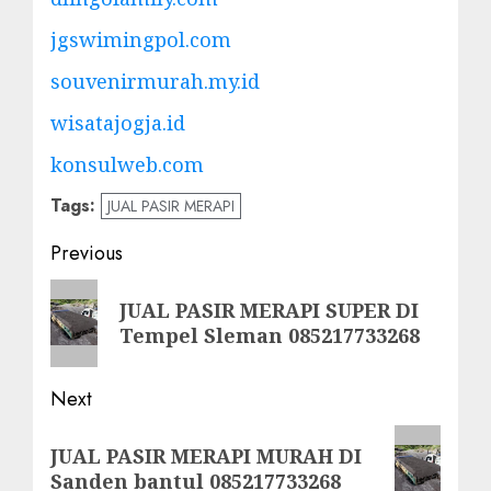
jgswimingpol.com
souvenirmurah.my.id
wisatajogja.id
konsulweb.com
Tags:
JUAL PASIR MERAPI
Post
Previous
navigation
Previous
JUAL PASIR MERAPI SUPER DI
post:
Tempel Sleman 085217733268
Next
Next
JUAL PASIR MERAPI MURAH DI
post:
Sanden bantul 085217733268