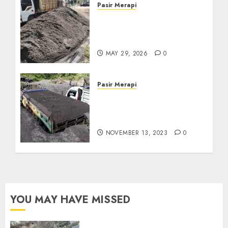
Pasir Merapi
Jual Pasir Merapi
Termurah Di Boyolali
085217733268
MAY 29, 2026
0
Pasir Merapi
Jual Pasir Merapi
Termurah Di Klaten Jawa
Tengan
NOVEMBER 13, 2023
0
YOU MAY HAVE MISSED