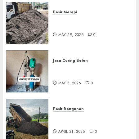
Pasir Merapi
Jual Pasir Merapi Termurah Di
Boyolali 085217733268
MAY 29, 2026
0
Jasa Coring Beton
Jasa Coring Beton Termurah
Di Gersik 085217733268
MAY 5, 2026
0
Pasir Bangunan
Jual Pasir Termurah Di
Wonosari 085217733268
APRIL 21, 2026
0