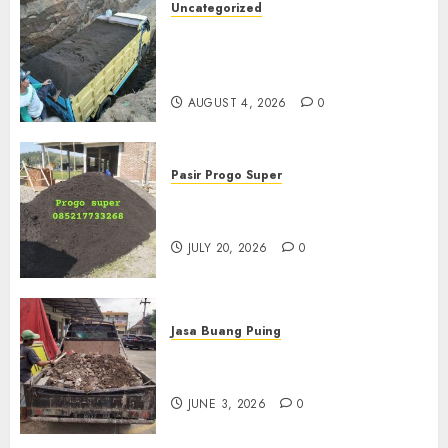
Uncategorized
Jual Pasir Bangunan
Termurah Di Malang
085217733268
AUGUST 4, 2026
0
Pasir Progo Super
Jual Pasir Progo Termurah Di
Jogja
JULY 20, 2026
0
Jasa Buang Puing
Jasa Buang Puing Termurah
Di Kudus 085217733268
JUNE 3, 2026
0