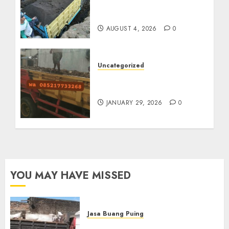
Termurah Di Malang
085217733268
AUGUST 4, 2026
0
Uncategorized
Jasa Buang Puing
Termurah Di Solo
JANUARY 29, 2026
0
YOU MAY HAVE MISSED
Jasa Buang Puing
Jasa Buang Puing Termurah