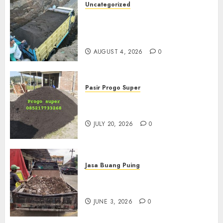
Uncategorized
Jual Pasir Bangunan
Termurah Di Malang
085217733268
AUGUST 4, 2026
0
Pasir Progo Super
Jual Pasir Progo Termurah Di
Jogja
JULY 20, 2026
0
Jasa Buang Puing
Jasa Buang Puing Termurah
Di Kudus 085217733268
JUNE 3, 2026
0