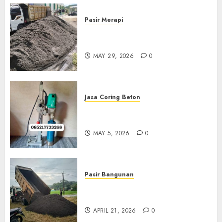
Pasir Merapi
Jual Pasir Merapi Termurah Di
Boyolali 085217733268
MAY 29, 2026
0
Jasa Coring Beton
Jasa Coring Beton Termurah
Di Gersik 085217733268
MAY 5, 2026
0
Pasir Bangunan
Jual Pasir Termurah Di
Wonosari 085217733268
APRIL 21, 2026
0