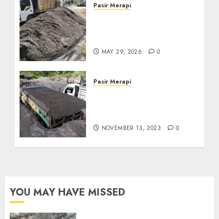
Pasir Merapi
Jual Pasir Merapi
Termurah Di Boyolali
085217733268
MAY 29, 2026
0
Pasir Merapi
Jual Pasir Merapi
Termurah Di Klaten Jawa
Tengan
NOVEMBER 13, 2023
0
YOU MAY HAVE MISSED