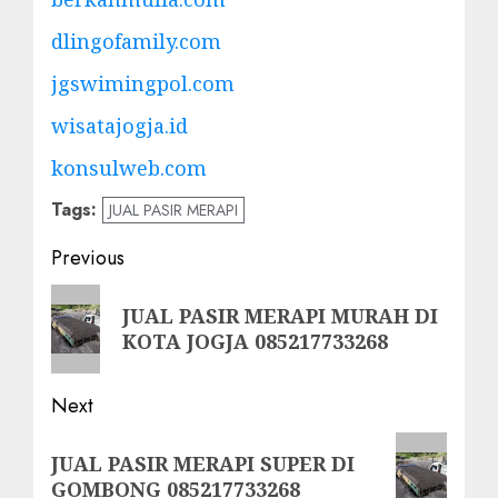
dlingofamily.com
jgswimingpol.com
wisatajogja.id
konsulweb.com
Tags:
JUAL PASIR MERAPI
Post
Previous
navigation
Previous
JUAL PASIR MERAPI MURAH DI
post:
KOTA JOGJA 085217733268
Next
Next
JUAL PASIR MERAPI SUPER DI
post:
GOMBONG 085217733268