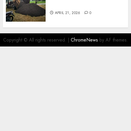
Wonosari 085217733268
APRIL 21, 2026
0
Copyright © All rights reserved.
|
ChromeNews
by AF themes.