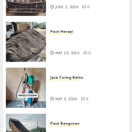
JUNE 3, 2026
0
Pasir Merapi
Jual Pasir Merapi Termurah Di
Boyolali 085217733268
MAY 29, 2026
0
Jasa Coring Beton
Jasa Coring Beton Termurah
Di Gersik 085217733268
MAY 5, 2026
0
Pasir Bangunan
Jual Pasir Termurah Di