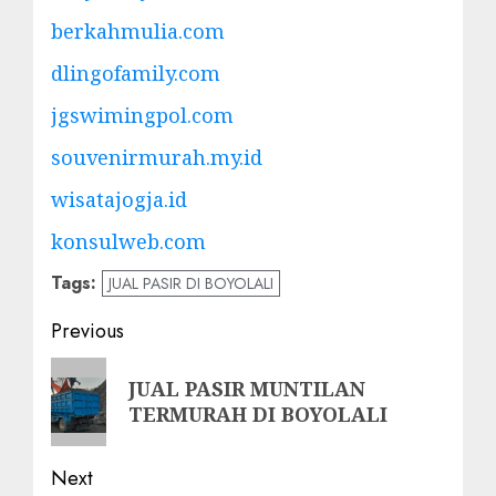
berkahmulia.com
dlingofamily.com
jgswimingpol.com
souvenirmurah.my.id
wisatajogja.id
konsulweb.com
Tags:
JUAL PASIR DI BOYOLALI
Post
Previous
navigation
Previous
JUAL PASIR MUNTILAN
post:
TERMURAH DI BOYOLALI
Next