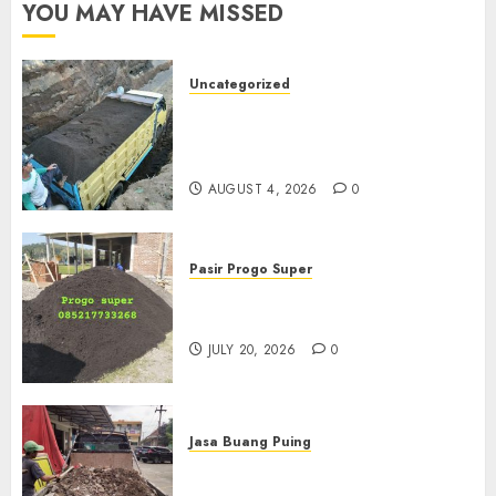
YOU MAY HAVE MISSED
Uncategorized
Jual Pasir Bangunan
Termurah Di Malang
085217733268
AUGUST 4, 2026
0
Pasir Progo Super
Jual Pasir Progo Termurah Di
Jogja
JULY 20, 2026
0
Jasa Buang Puing
Jasa Buang Puing Termurah
Di Kudus 085217733268