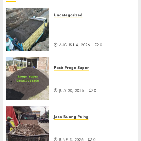
Uncategorized
Jual Pasir Bangunan
Termurah Di Malang
085217733268
AUGUST 4, 2026
0
Pasir Progo Super
Jual Pasir Progo Termurah Di
Jogja
JULY 20, 2026
0
Jasa Buang Puing
Jasa Buang Puing Termurah
Di Kudus 085217733268
JUNE 3, 2026
0