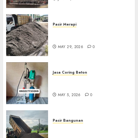
Pasir Merapi
Jual Pasir Merapi Termurah Di
Boyolali 085217733268
MAY 29, 2026
0
Jasa Coring Beton
Jasa Coring Beton Termurah
Di Gersik 085217733268
MAY 5, 2026
0
Pasir Bangunan
Jual Pasir Termurah Di
Wonosari 085217733268