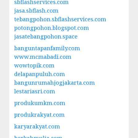
sbflashservices.com
jasa.sbflash.com
tebangpohon.sbflashservices.com
potongpohon.blogspot.com
jasatebangpohon.space
banguntapanfamily.com
www.mcmabadi.com
wowtopik.com
delapanpuluh.com
bangunrumahjogjakarta.com
lestariasri.com
produkumkm.com
produkrakyat.com
karyarakyat.com
berkahmulia.com