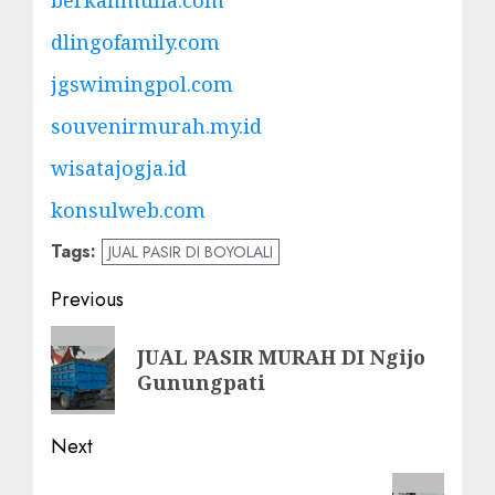
dlingofamily.com
jgswimingpol.com
souvenirmurah.my.id
wisatajogja.id
konsulweb.com
Tags:
JUAL PASIR DI BOYOLALI
Post
Previous
navigation
Previous
JUAL PASIR MURAH DI Ngijo
post:
Gunungpati
Next
Next