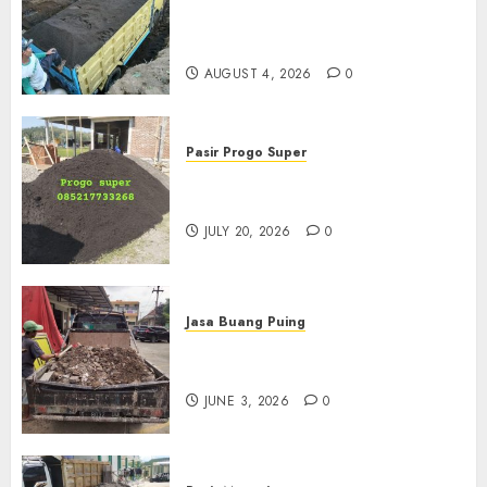
Termurah Di Malang
085217733268
AUGUST 4, 2026
0
Pasir Progo Super
Jual Pasir Progo Termurah Di
Jogja
JULY 20, 2026
0
Jasa Buang Puing
Jasa Buang Puing Termurah
Di Kudus 085217733268
JUNE 3, 2026
0