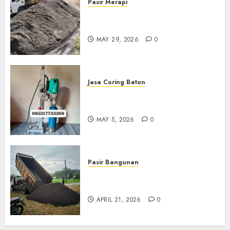
Pasir Merapi
Jual Pasir Merapi Termurah Di
Boyolali 085217733268
MAY 29, 2026
0
Jasa Coring Beton
Jasa Coring Beton Termurah
Di Gersik 085217733268
MAY 5, 2026
0
Pasir Bangunan
Jual Pasir Termurah Di
Wonosari 085217733268
APRIL 21, 2026
0