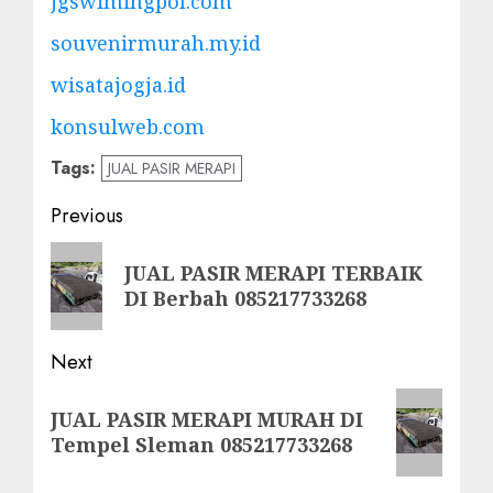
jgswimingpol.com
souvenirmurah.my.id
wisatajogja.id
konsulweb.com
Tags:
JUAL PASIR MERAPI
Post
Previous
navigation
Previous
JUAL PASIR MERAPI TERBAIK
post:
DI Berbah 085217733268
Next
Next
JUAL PASIR MERAPI MURAH DI
post:
Tempel Sleman 085217733268