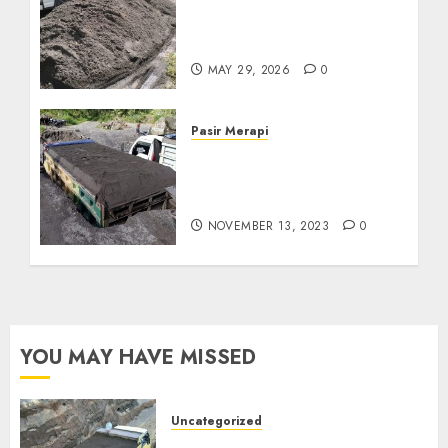
Termurah Di Boyolali
085217733268
MAY 29, 2026
0
Pasir Merapi
Jual Pasir Merapi
Termurah Di Klaten Jawa
Tengan
NOVEMBER 13, 2023
0
YOU MAY HAVE MISSED
Uncategorized
Jual Pasir Bangunan