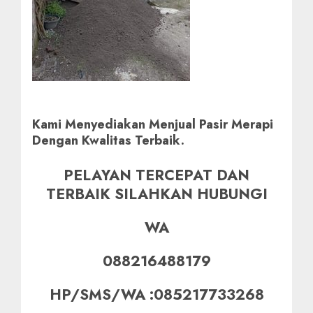
Kami Menyediakan Menjual Pasir Merapi
Dengan Kwalitas Terbaik.
PELAYAN TERCEPAT DAN
TERBAIK SILAHKAN HUBUNGI
WA
088216488179
HP/SMS/WA :085217733268