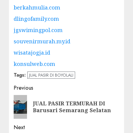
berkahmulia.com
dlingofamily.com
jgswimingpol.com
souvenirmurah.my.id
wisatajogja.id
konsulweb.com
Tags:
JUAL PASIR DI BOYOLALI
Post
Previous
navigation
Previous
JUAL PASIR TERMURAH DI
post:
Barusari Semarang Selatan
Next