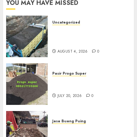
YOU MAY HAVE MISSED
Uncategorized
Jual Pasir Bangunan
Termurah Di Malang
085217733268
AUGUST 4, 2026
0
Pasir Progo Super
Jual Pasir Progo Termurah Di
Jogja
JULY 20, 2026
0
Jasa Buang Puing
Jasa Buang Puing Termurah
Di Kudus 085217733268