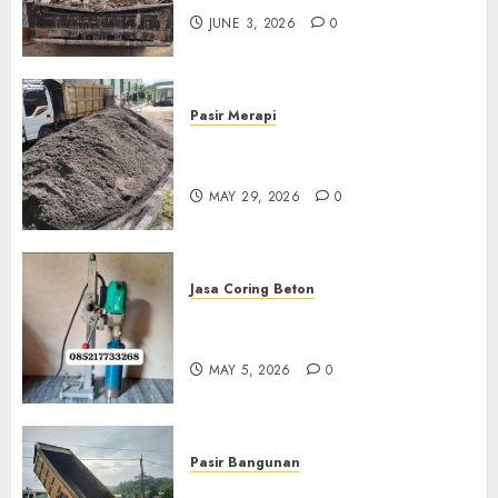
JUNE 3, 2026
0
Pasir Merapi
Jual Pasir Merapi Termurah Di
Boyolali 085217733268
MAY 29, 2026
0
Jasa Coring Beton
Jasa Coring Beton Termurah
Di Gersik 085217733268
MAY 5, 2026
0
Pasir Bangunan
Jual Pasir Termurah Di