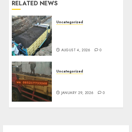
RELATED NEWS
Uncategorized
Jual Pasir Bangunan
Termurah Di Malang
085217733268
AUGUST 4, 2026
0
Uncategorized
Jasa Buang Puing
Termurah Di Solo
JANUARY 29, 2026
0