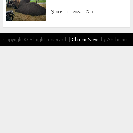
Wonosari 085217733268
APRIL 21, 2026
0
Copyright © All rights reserved.
|
ChromeNews
by AF themes.