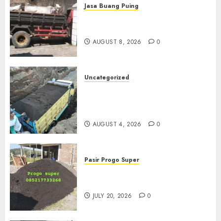
Jasa Buang Puing
Jasa Buang Puing Termurah
Di Solo
AUGUST 8, 2026
0
Uncategorized
Jual Pasir Bangunan
Termurah Di Malang
085217733268
AUGUST 4, 2026
0
Pasir Progo Super
Jual Pasir Progo Termurah Di
Jogja
JULY 20, 2026
0