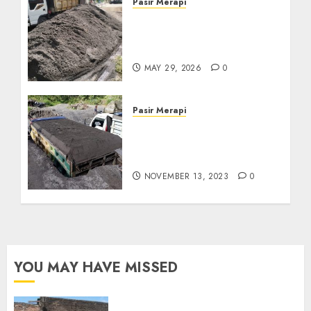
Pasir Merapi
Jual Pasir Merapi
Termurah Di Boyolali
085217733268
MAY 29, 2026
0
Pasir Merapi
Jual Pasir Merapi
Termurah Di Klaten Jawa
Tengan
NOVEMBER 13, 2023
0
YOU MAY HAVE MISSED