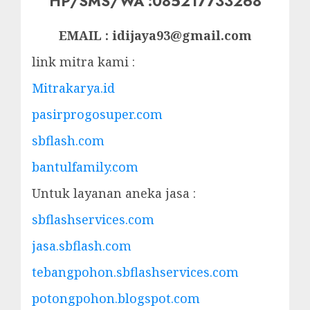
HP/SMS/WA :085217733268
EMAIL : idijaya93@gmail.com
link mitra kami :
Mitrakarya.id
pasirprogosuper.com
sbflash.com
bantulfamily.com
Untuk layanan aneka jasa :
sbflashservices.com
jasa.sbflash.com
tebangpohon.sbflashservices.com
potongpohon.blogspot.com