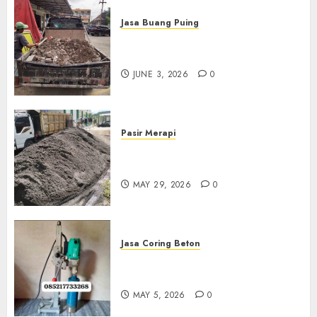
Jasa Buang Puing
Jasa Buang Puing Termurah
Di Kudus 085217733268
JUNE 3, 2026
0
Pasir Merapi
Jual Pasir Merapi Termurah Di
Boyolali 085217733268
MAY 29, 2026
0
Jasa Coring Beton
Jasa Coring Beton Termurah
Di Gersik 085217733268
MAY 5, 2026
0