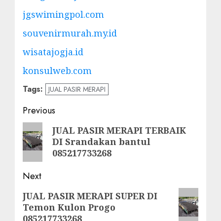
jgswimingpol.com
souvenirmurah.my.id
wisatajogja.id
konsulweb.com
Tags:
JUAL PASIR MERAPI
Post
Previous
navigation
Previous
JUAL PASIR MERAPI TERBAIK
DI Srandakan bantul
post:
085217733268
Next
Next
JUAL PASIR MERAPI SUPER DI
Temon Kulon Progo
post:
085217733268