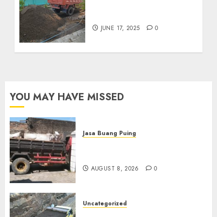
Jual Pasir Kediri
Termurah 085217733268
JUNE 17, 2025
0
YOU MAY HAVE MISSED
Jasa Buang Puing
Jasa Buang Puing Termurah
Di Solo
AUGUST 8, 2026
0
Uncategorized
Jual Pasir Bangunan