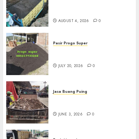
Termurah Di Malang
085217733268
AUGUST 4, 2026
0
Pasir Progo Super
Jual Pasir Progo Termurah Di
Jogja
JULY 20, 2026
0
Jasa Buang Puing
Jasa Buang Puing Termurah
Di Kudus 085217733268
JUNE 3, 2026
0