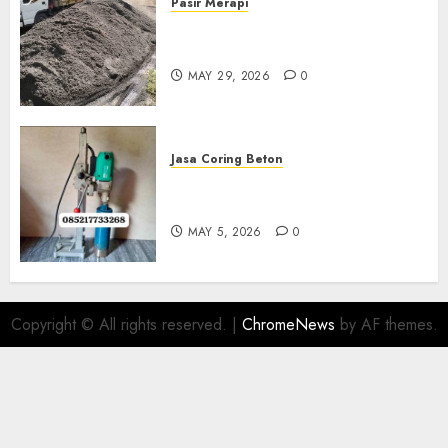
Pasir Merapi
Jual Pasir Merapi Termurah Di
Boyolali 085217733268
MAY 29, 2026
0
Jasa Coring Beton
Jasa Coring Beton Termurah
Di Gersik 085217733268
MAY 5, 2026
0
Copyright © All rights reserved.
|
ChromeNews
by AF themes.