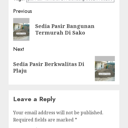
Post
Previous
navigation
Previous
Sedia Pasir Bangunan
post:
Termurah Di Sako
Next
Next
Sedia Pasir Berkwalitas Di
post:
Plaju
Leave a Reply
Your email address will not be published.
Required fields are marked
*