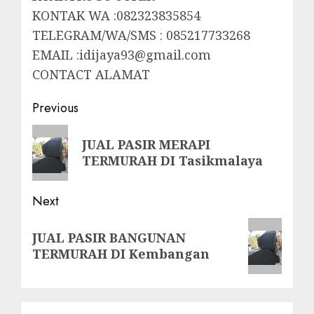
KONTAK WA :082323835854
TELEGRAM/WA/SMS : 085217733268
EMAIL :idijaya93@gmail.com
CONTACT ALAMAT
Post
Previous
navigation
Previous
JUAL PASIR MERAPI
post:
TERMURAH DI Tasikmalaya
Next
Next
JUAL PASIR BANGUNAN
post:
TERMURAH DI Kembangan