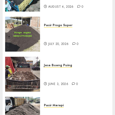
085217733268
AUGUST 4, 2026
0
Pasir Progo Super
Jual Pasir Progo Termurah Di
Jogja
JULY 20, 2026
0
Jasa Buang Puing
Jasa Buang Puing Termurah
Di Kudus 085217733268
JUNE 3, 2026
0
Pasir Merapi
Jual Pasir Merapi Termurah Di