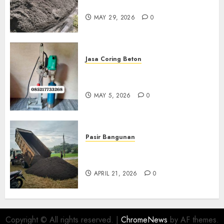
Boyolali 085217733268
MAY 29, 2026
0
Jasa Coring Beton
Jasa Coring Beton Termurah
Di Gersik 085217733268
MAY 5, 2026
0
Pasir Bangunan
Jual Pasir Termurah Di
Wonosari 085217733268
APRIL 21, 2026
0
Copyright © All rights reserved.
|
ChromeNews
by AF themes.