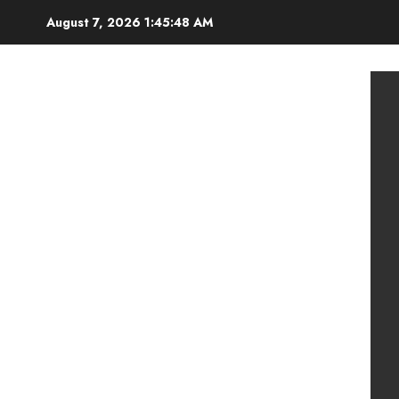
Skip
August 7, 2026
1:45:49 AM
to
content