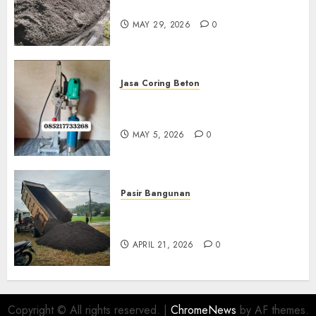
Boyolali 085217733268
MAY 29, 2026
0
Jasa Coring Beton
Jasa Coring Beton Termurah
Di Gersik 085217733268
MAY 5, 2026
0
Pasir Bangunan
Jual Pasir Termurah Di
Wonosari 085217733268
APRIL 21, 2026
0
Copyright © All rights reserved.
|
ChromeNews
by AF themes.