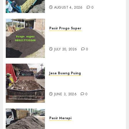
085217733268
AUGUST 4, 2026
0
Pasir Progo Super
Jual Pasir Progo Termurah Di
Jogja
JULY 20, 2026
0
Jasa Buang Puing
Jasa Buang Puing Termurah
Di Kudus 085217733268
JUNE 3, 2026
0
Pasir Merapi
Jual Pasir Merapi Termurah Di