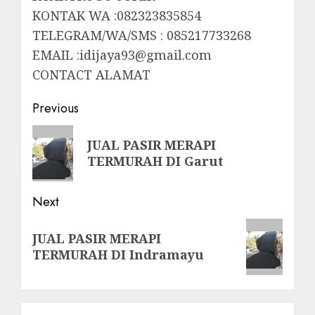
KONTAK WA :082323835854
TELEGRAM/WA/SMS : 085217733268
EMAIL :idijaya93@gmail.com
CONTACT ALAMAT
Post
Previous
navigation
Previous
JUAL PASIR MERAPI
post:
TERMURAH DI Garut
Next
Next
JUAL PASIR MERAPI
post:
TERMURAH DI Indramayu