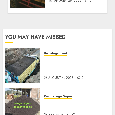
JANUARY 29, 2026
0
YOU MAY HAVE MISSED
Uncategorized
Jual Pasir Bangunan
Termurah Di Malang
085217733268
AUGUST 4, 2026
0
Pasir Progo Super
Jual Pasir Progo Termurah Di
Jogja
JULY 20, 2026
0