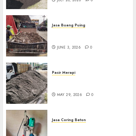
Jasa Buang Puing
Jasa Buang Puing Termurah
Di Kudus 085217733268
JUNE 3, 2026
0
Pasir Merapi
Jual Pasir Merapi Termurah Di
Boyolali 085217733268
MAY 29, 2026
0
Jasa Coring Beton
Jasa Coring Beton Termurah
Di Gersik 085217733268