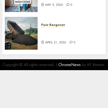
MAY 5, 2026
0
Pasir Bangunan
Jual Pasir Termurah Di
Wonosari 085217733268
APRIL 21, 2026
0
Copyright © All rights reserved.
|
ChromeNews
by AF themes.