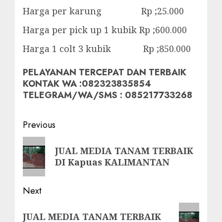
Harga per karung Rp ;25.000
Harga per pick up 1 kubik Rp ;600.000
Harga 1 colt 3 kubik Rp ;850.000
PELAYANAN TERCEPAT DAN TERBAIK
KONTAK WA :082323835854
TELEGRAM/WA/SMS : 085217733268
Post
Previous
navigation
Previous
JUAL MEDIA TANAM TERBAIK
post:
DI Kapuas KALIMANTAN
Next
Next
JUAL MEDIA TANAM TERBAIK