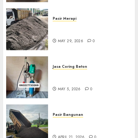
Pasir Merapi
Jual Pasir Merapi Termurah Di
Boyolali 085217733268
MAY 29, 2026
0
Jasa Coring Beton
Jasa Coring Beton Termurah
Di Gersik 085217733268
MAY 5, 2026
0
Pasir Bangunan
Jual Pasir Termurah Di
Wonosari 085217733268
APRIL 21, 2026
0