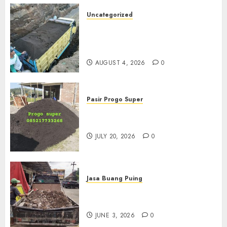
Uncategorized
Jual Pasir Bangunan
Termurah Di Malang
085217733268
AUGUST 4, 2026
0
Pasir Progo Super
Jual Pasir Progo Termurah Di
Jogja
JULY 20, 2026
0
Jasa Buang Puing
Jasa Buang Puing Termurah
Di Kudus 085217733268
JUNE 3, 2026
0