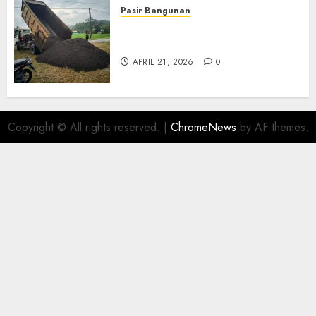
Pasir Bangunan
Jual Pasir Termurah Di
Wonosari 085217733268
APRIL 21, 2026
0
Copyright © All rights reserved.
|
ChromeNews
by AF themes.