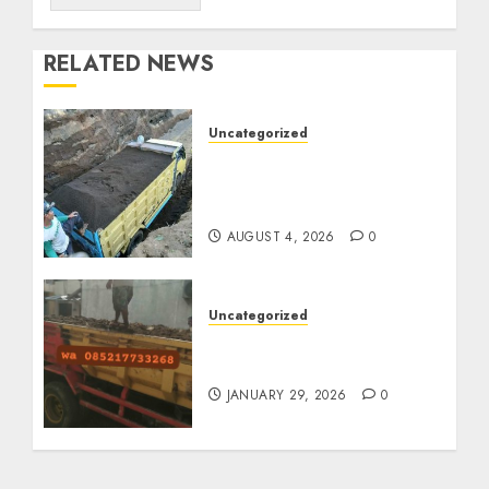
RELATED NEWS
Uncategorized
Jual Pasir Bangunan
Termurah Di Malang
085217733268
AUGUST 4, 2026
0
Uncategorized
Jasa Buang Puing
Termurah Di Solo
JANUARY 29, 2026
0