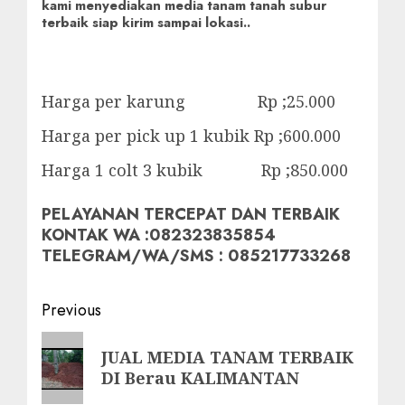
kami menyediakan media tanam tanah subur
terbaik siap kirim sampai lokasi..
Harga per karung Rp ;25.000
Harga per pick up 1 kubik Rp ;600.000
Harga 1 colt 3 kubik Rp ;850.000
PELAYANAN TERCEPAT DAN TERBAIK
KONTAK WA :082323835854
TELEGRAM/WA/SMS : 085217733268
Post
Previous
navigation
Previous
JUAL MEDIA TANAM TERBAIK
post:
DI Berau KALIMANTAN