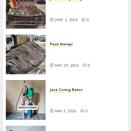
Jasa Buang Puing Termurah
Di Kudus 085217733268
JUNE 3, 2026
0
Pasir Merapi
Jual Pasir Merapi Termurah Di
Boyolali 085217733268
MAY 29, 2026
0
Jasa Coring Beton
Jasa Coring Beton Termurah
Di Gersik 085217733268
MAY 5, 2026
0