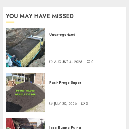
YOU MAY HAVE MISSED
Uncategorized
Jual Pasir Bangunan
Termurah Di Malang
085217733268
AUGUST 4, 2026
0
Pasir Progo Super
Jual Pasir Progo Termurah Di
Jogja
JULY 20, 2026
0
Jasa Buang Puing