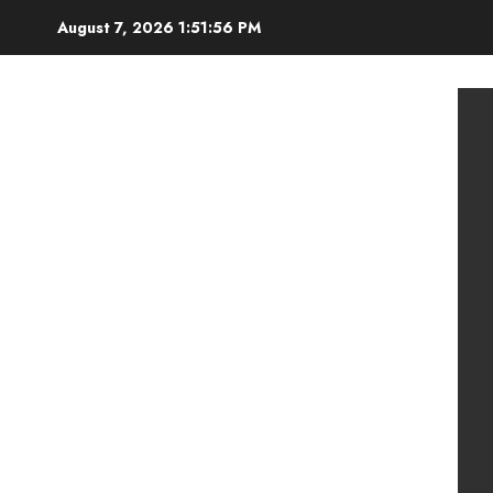
Skip
August 7, 2026
1:51:58 PM
to
content