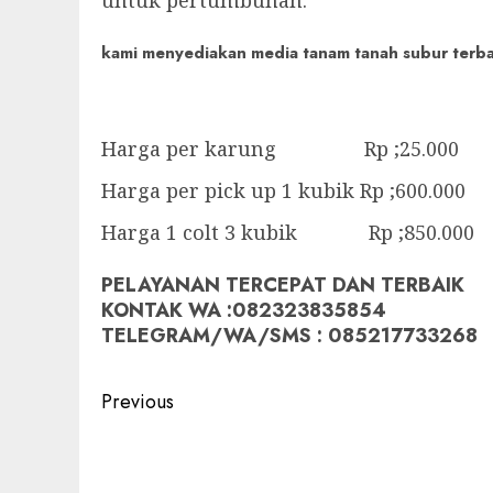
kami menyediakan media tanam tanah subur terbaik
Harga per karung Rp ;25.000
Harga per pick up 1 kubik Rp ;600.000
Harga 1 colt 3 kubik Rp ;850.000
PELAYANAN TERCEPAT DAN TERBAIK
KONTAK WA :082323835854
TELEGRAM/WA/SMS : 085217733268
Post
Previous
navigation
Previous
post: