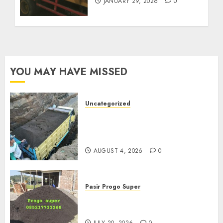
JANUARY 29, 2026
0
YOU MAY HAVE MISSED
Uncategorized
Jual Pasir Bangunan
Termurah Di Malang
085217733268
AUGUST 4, 2026
0
Pasir Progo Super
Jual Pasir Progo Termurah Di
Jogja
JULY 20, 2026
0