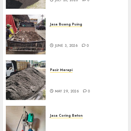
Jasa Buang Puing
Jasa Buang Puing Termurah
Di Kudus 085217733268
JUNE 3, 2026
0
Pasir Merapi
Jual Pasir Merapi Termurah Di
Boyolali 085217733268
MAY 29, 2026
0
Jasa Coring Beton
Jasa Coring Beton Termurah
Di Gersik 085217733268