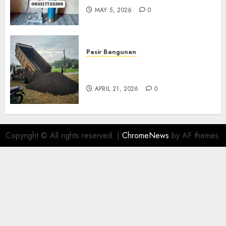
MAY 5, 2026
0
Pasir Bangunan
Jual Pasir Termurah Di
Wonosari 085217733268
APRIL 21, 2026
0
Copyright © All rights reserved.
|
ChromeNews
by AF themes.