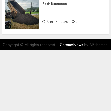
Pasir Bangunan
Jual Pasir Termurah Di
Wonosari 085217733268
APRIL 21, 2026
0
Copyright © All rights reserved.
|
ChromeNews
by AF themes.