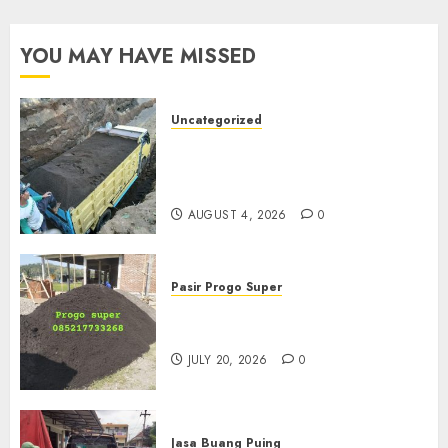
YOU MAY HAVE MISSED
Uncategorized
Jual Pasir Bangunan
Termurah Di Malang
085217733268
AUGUST 4, 2026
0
Pasir Progo Super
Jual Pasir Progo Termurah Di
Jogja
JULY 20, 2026
0
Jasa Buang Puing