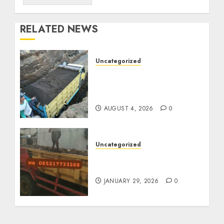
RELATED NEWS
Uncategorized
Jual Pasir Bangunan
Termurah Di Malang
085217733268
AUGUST 4, 2026
0
Uncategorized
Jasa Buang Puing
Termurah Di Solo
JANUARY 29, 2026
0