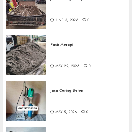
Jasa Buang Puing Termurah
Di Kudus 085217733268
JUNE 3, 2026
0
Pasir Merapi
Jual Pasir Merapi Termurah Di
Boyolali 085217733268
MAY 29, 2026
0
Jasa Coring Beton
Jasa Coring Beton Termurah
Di Gersik 085217733268
MAY 5, 2026
0