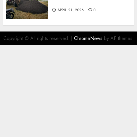
Wonosari 085217733268
APRIL 21, 2026
0
Copyright © All rights reserved.
|
ChromeNews
by AF themes.