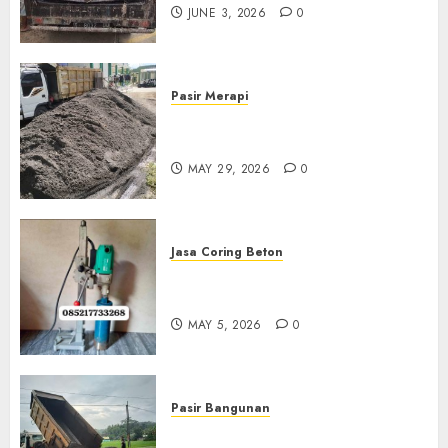
JUNE 3, 2026
0
Pasir Merapi
Jual Pasir Merapi Termurah Di
Boyolali 085217733268
MAY 29, 2026
0
Jasa Coring Beton
Jasa Coring Beton Termurah
Di Gersik 085217733268
MAY 5, 2026
0
Pasir Bangunan
Jual Pasir Termurah Di