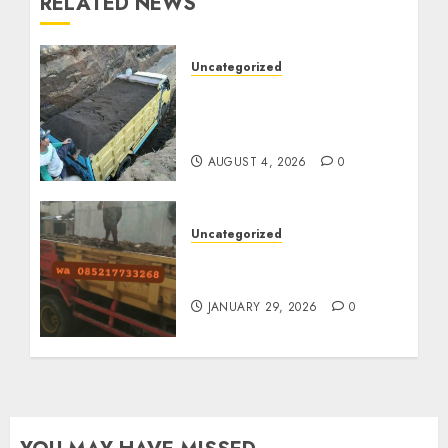
RELATED NEWS
Uncategorized
Jual Pasir Bangunan
Termurah Di Malang
085217733268
AUGUST 4, 2026
0
Uncategorized
Jasa Buang Puing
Termurah Di Solo
JANUARY 29, 2026
0