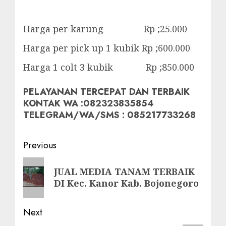
Harga per karung Rp ;25.000
Harga per pick up 1 kubik Rp ;600.000
Harga 1 colt 3 kubik Rp ;850.000
PELAYANAN TERCEPAT DAN TERBAIK
KONTAK WA :082323835854
TELEGRAM/WA/SMS : 085217733268
Post
Previous
navigation
Previous
JUAL MEDIA TANAM TERBAIK
post:
DI Kec. Kanor Kab. Bojonegoro
Next