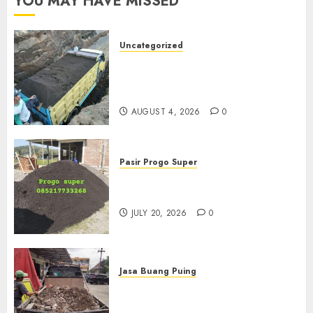
YOU MAY HAVE MISSED
Uncategorized
Jual Pasir Bangunan
Termurah Di Malang
085217733268
AUGUST 4, 2026
0
Pasir Progo Super
Jual Pasir Progo Termurah Di
Jogja
JULY 20, 2026
0
Jasa Buang Puing
Jasa Buang Puing Termurah
Di Kudus 085217733268