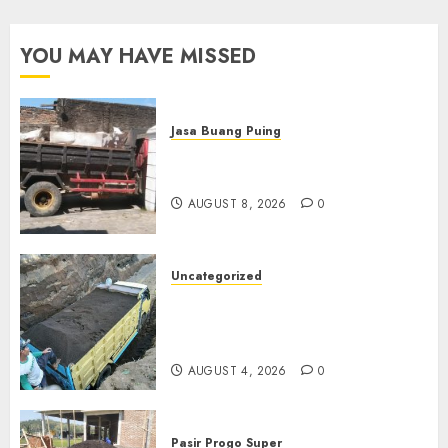
YOU MAY HAVE MISSED
Jasa Buang Puing
Jasa Buang Puing Termurah
Di Solo
AUGUST 8, 2026
0
Uncategorized
Jual Pasir Bangunan
Termurah Di Malang
085217733268
AUGUST 4, 2026
0
Pasir Progo Super