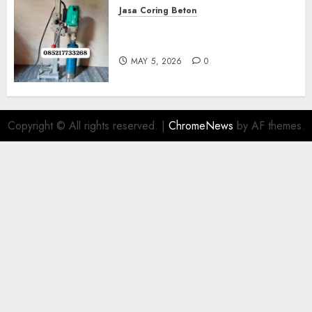
Jasa Coring Beton
Jasa Coring Beton Termurah
Di Gersik 085217733268
MAY 5, 2026
0
Copyright © All rights reserved.
|
ChromeNews
by AF themes.