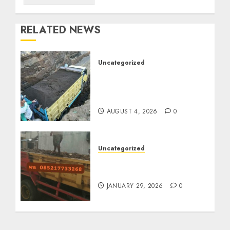
RELATED NEWS
Uncategorized
Jual Pasir Bangunan
Termurah Di Malang
085217733268
AUGUST 4, 2026
0
Uncategorized
Jasa Buang Puing
Termurah Di Solo
JANUARY 29, 2026
0