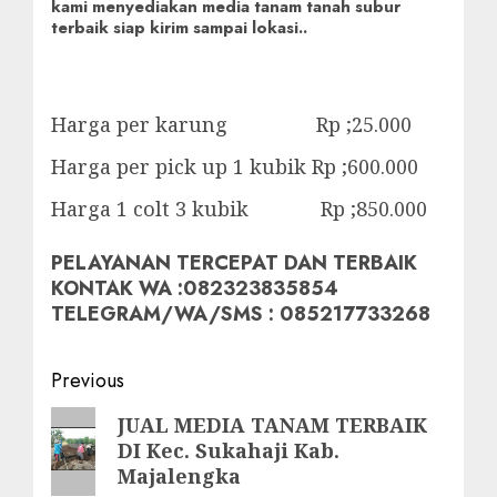
kami menyediakan media tanam tanah subur
terbaik siap kirim sampai lokasi..
Harga per karung Rp ;25.000
Harga per pick up 1 kubik Rp ;600.000
Harga 1 colt 3 kubik Rp ;850.000
PELAYANAN TERCEPAT DAN TERBAIK
KONTAK WA :082323835854
TELEGRAM/WA/SMS : 085217733268
Post
Previous
navigation
Previous
JUAL MEDIA TANAM TERBAIK
DI Kec. Sukahaji Kab.
post:
Majalengka