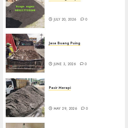
Jual Pasir Progo Termurah Di
Jogja
JULY 20, 2026
0
Jasa Buang Puing
Jasa Buang Puing Termurah
Di Kudus 085217733268
JUNE 3, 2026
0
Pasir Merapi
Jual Pasir Merapi Termurah Di
Boyolali 085217733268
MAY 29, 2026
0