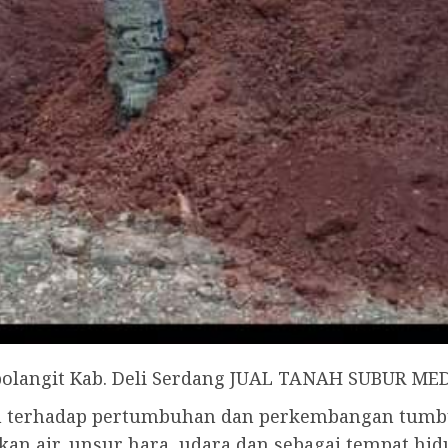
bolangit Kab. Deli Serdang JUAL TANAH SUBUR 
uh terhadap pertumbuhan dan perkembangan tum
an air, unsur hara, udara dan sebagai tempat h