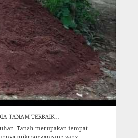
MEDIA TANAM TERBAIK…
buhan. Tanah merupakan tempat
idupnya mikroorganisme yang