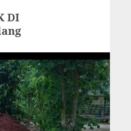
 DI
dang