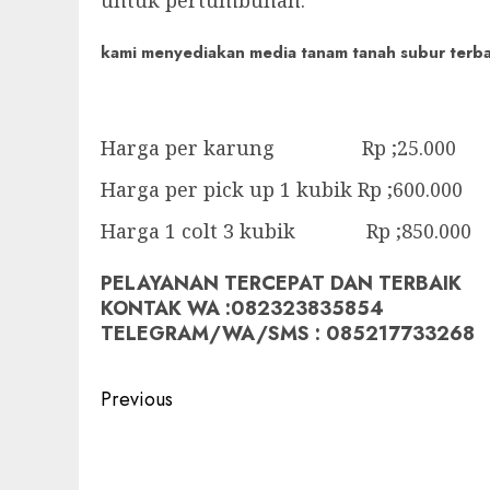
kami menyediakan media tanam tanah subur terbaik
Harga per karung Rp ;25.000
Harga per pick up 1 kubik Rp ;600.000
Harga 1 colt 3 kubik Rp ;850.000
PELAYANAN TERCEPAT DAN TERBAIK
KONTAK WA :082323835854
TELEGRAM/WA/SMS : 085217733268
Post
Previous
navigation
Previous
post: