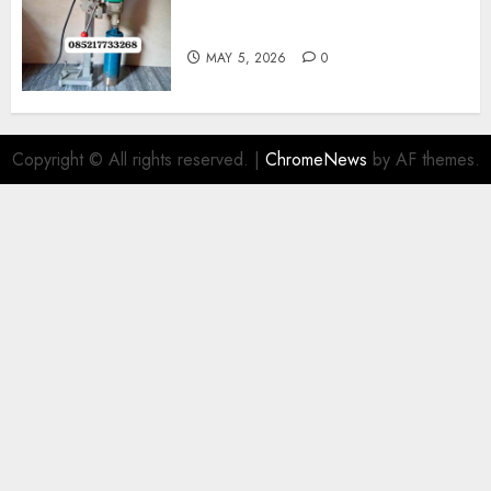
Jasa Coring Beton Termurah
Di Gersik 085217733268
MAY 5, 2026
0
Copyright © All rights reserved.
|
ChromeNews
by AF themes.