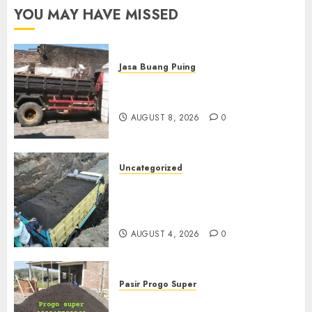
YOU MAY HAVE MISSED
Jasa Buang Puing
Jasa Buang Puing Termurah
Di Solo
AUGUST 8, 2026
0
Uncategorized
Jual Pasir Bangunan
Termurah Di Malang
085217733268
AUGUST 4, 2026
0
Pasir Progo Super
Jual Pasir Progo Termurah Di