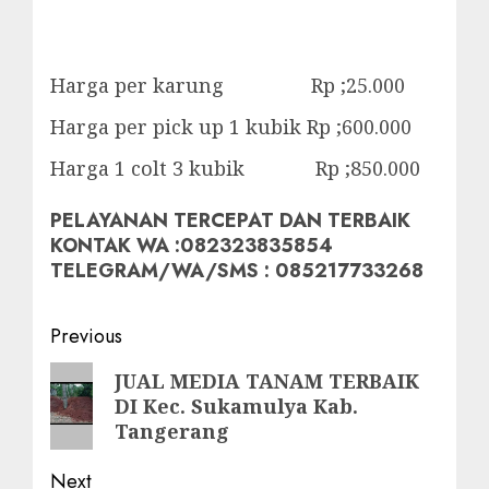
Harga per karung Rp ;25.000
Harga per pick up 1 kubik Rp ;600.000
Harga 1 colt 3 kubik Rp ;850.000
PELAYANAN TERCEPAT DAN TERBAIK
KONTAK WA :082323835854
TELEGRAM/WA/SMS : 085217733268
Post
Previous
navigation
Previous
JUAL MEDIA TANAM TERBAIK
DI Kec. Sukamulya Kab.
post:
Tangerang
Next