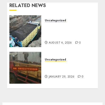
RELATED NEWS
Uncategorized
Jual Pasir Bangunan
Termurah Di Malang
085217733268
AUGUST 4, 2026
0
Uncategorized
Jasa Buang Puing
Termurah Di Solo
JANUARY 29, 2026
0