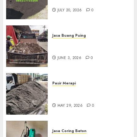
Jogja
JULY 20, 2026
0
Jasa Buang Puing
Jasa Buang Puing Termurah
Di Kudus 085217733268
JUNE 3, 2026
0
Pasir Merapi
Jual Pasir Merapi Termurah Di
Boyolali 085217733268
MAY 29, 2026
0
Jasa Coring Beton