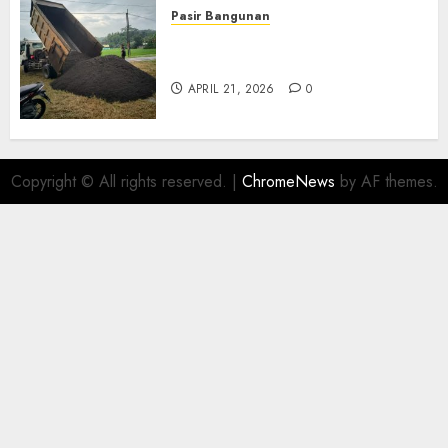
Pasir Bangunan
Jual Pasir Termurah Di
Wonosari 085217733268
APRIL 21, 2026
0
Copyright © All rights reserved.
|
ChromeNews
by AF themes.