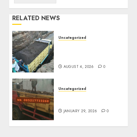
RELATED NEWS
Uncategorized
Jual Pasir Bangunan
Termurah Di Malang
085217733268
AUGUST 4, 2026
0
Uncategorized
Jasa Buang Puing
Termurah Di Solo
JANUARY 29, 2026
0