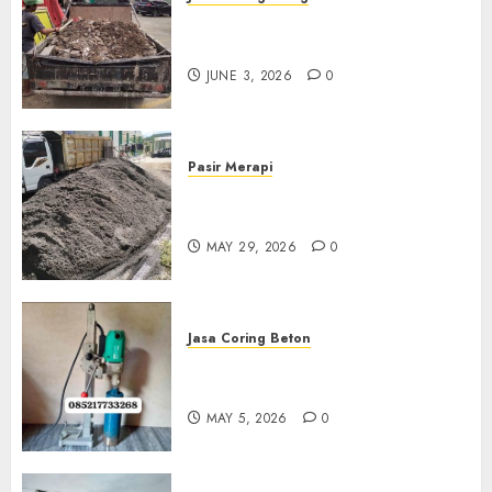
Jasa Buang Puing Termurah
Di Kudus 085217733268
JUNE 3, 2026
0
Pasir Merapi
Jual Pasir Merapi Termurah Di
Boyolali 085217733268
MAY 29, 2026
0
Jasa Coring Beton
Jasa Coring Beton Termurah
Di Gersik 085217733268
MAY 5, 2026
0