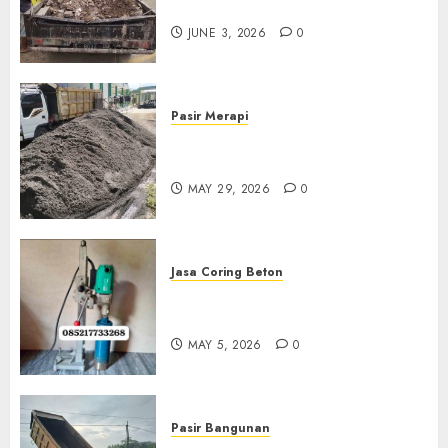
Di Kudus 085217733268
JUNE 3, 2026
0
Pasir Merapi
Jual Pasir Merapi Termurah Di
Boyolali 085217733268
MAY 29, 2026
0
Jasa Coring Beton
Jasa Coring Beton Termurah
Di Gersik 085217733268
MAY 5, 2026
0
Pasir Bangunan