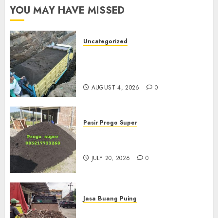
YOU MAY HAVE MISSED
Uncategorized
Jual Pasir Bangunan
Termurah Di Malang
085217733268
AUGUST 4, 2026
0
Pasir Progo Super
Jual Pasir Progo Termurah Di
Jogja
JULY 20, 2026
0
Jasa Buang Puing
Jasa Buang Puing Termurah