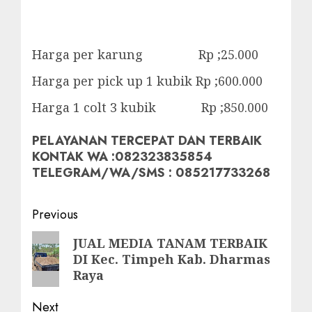
Harga per karung Rp ;25.000
Harga per pick up 1 kubik Rp ;600.000
Harga 1 colt 3 kubik Rp ;850.000
PELAYANAN TERCEPAT DAN TERBAIK
KONTAK WA :082323835854
TELEGRAM/WA/SMS : 085217733268
Post
Previous
navigation
Previous
JUAL MEDIA TANAM TERBAIK
DI Kec. Timpeh Kab. Dharmas
post:
Raya
Next