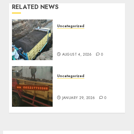
RELATED NEWS
Uncategorized
Jual Pasir Bangunan
Termurah Di Malang
085217733268
AUGUST 4, 2026
0
Uncategorized
Jasa Buang Puing
Termurah Di Solo
JANUARY 29, 2026
0