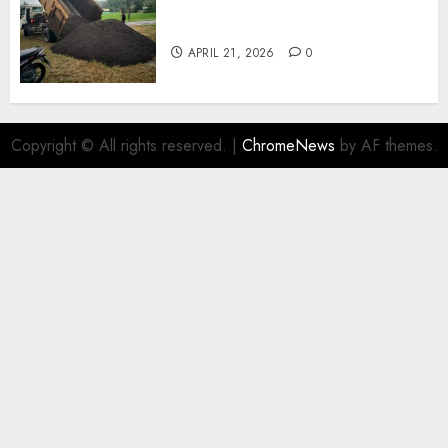
Jual Pasir Termurah Di
Wonosari 085217733268
APRIL 21, 2026
0
Copyright © All rights reserved.
|
ChromeNews
by AF themes.