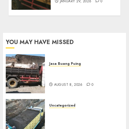
JANUARY 29, 2026
0
YOU MAY HAVE MISSED
Jasa Buang Puing
Jasa Buang Puing Termurah
Di Solo
AUGUST 8, 2026
0
Uncategorized
Jual Pasir Bangunan
Termurah Di Malang
085217733268