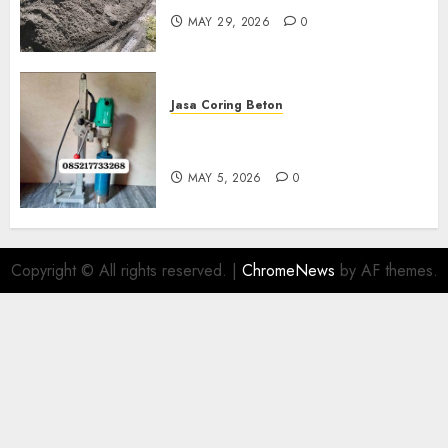
MAY 29, 2026
0
Jasa Coring Beton
Jasa Coring Beton Termurah
Di Gersik 085217733268
MAY 5, 2026
0
Copyright © All rights reserved.
|
ChromeNews
by AF themes.