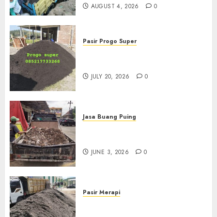
AUGUST 4, 2026
0
Pasir Progo Super
Jual Pasir Progo Termurah Di
Jogja
JULY 20, 2026
0
Jasa Buang Puing
Jasa Buang Puing Termurah
Di Kudus 085217733268
JUNE 3, 2026
0
Pasir Merapi
Jual Pasir Merapi Termurah Di
Boyolali 085217733268