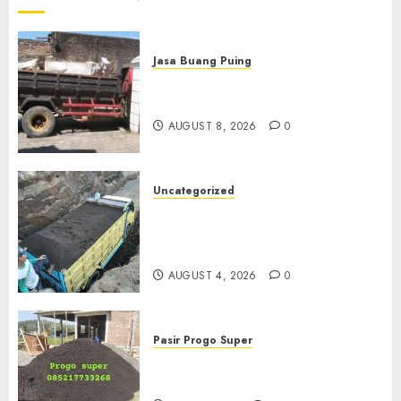
Jasa Buang Puing
Jasa Buang Puing Termurah
Di Solo
AUGUST 8, 2026
0
Uncategorized
Jual Pasir Bangunan
Termurah Di Malang
085217733268
AUGUST 4, 2026
0
Pasir Progo Super
Jual Pasir Progo Termurah Di
Jogja