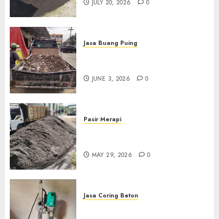
JULY 20, 2026
0
Jasa Buang Puing
Jasa Buang Puing Termurah
Di Kudus 085217733268
JUNE 3, 2026
0
Pasir Merapi
Jual Pasir Merapi Termurah Di
Boyolali 085217733268
MAY 29, 2026
0
Jasa Coring Beton
Jasa Coring Beton Termurah
Di Gersik 085217733268