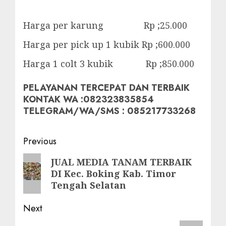
Harga per karung Rp ;25.000
Harga per pick up 1 kubik Rp ;600.000
Harga 1 colt 3 kubik Rp ;850.000
PELAYANAN TERCEPAT DAN TERBAIK
KONTAK WA :082323835854
TELEGRAM/WA/SMS : 085217733268
Post
Previous
navigation
Previous
JUAL MEDIA TANAM TERBAIK
DI Kec. Boking Kab. Timor
post:
Tengah Selatan
Next