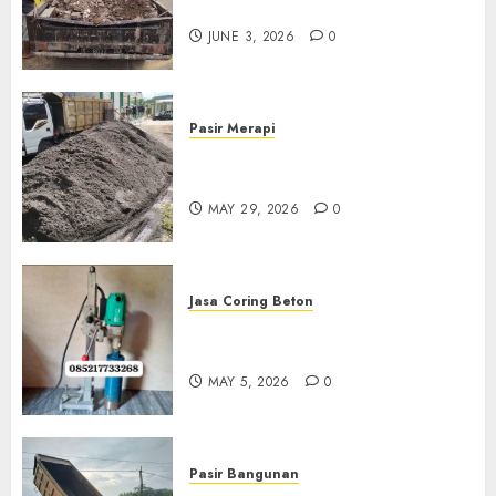
Di Kudus 085217733268
JUNE 3, 2026
0
Pasir Merapi
Jual Pasir Merapi Termurah Di
Boyolali 085217733268
MAY 29, 2026
0
Jasa Coring Beton
Jasa Coring Beton Termurah
Di Gersik 085217733268
MAY 5, 2026
0
Pasir Bangunan