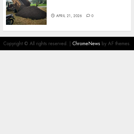
Jual Pasir Termurah Di
Wonosari 085217733268
APRIL 21, 2026
0
Copyright © All rights reserved.
|
ChromeNews
by AF themes.