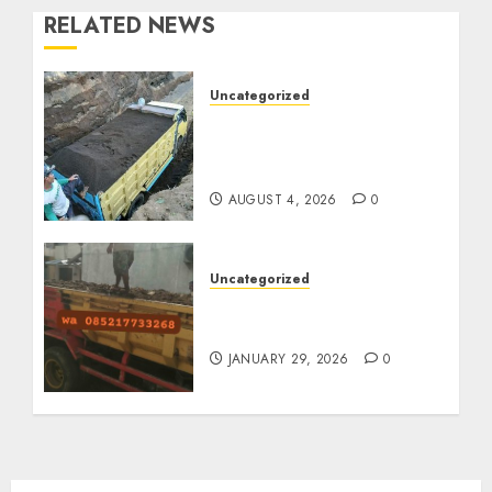
RELATED NEWS
Uncategorized
Jual Pasir Bangunan
Termurah Di Malang
085217733268
AUGUST 4, 2026
0
Uncategorized
Jasa Buang Puing
Termurah Di Solo
JANUARY 29, 2026
0