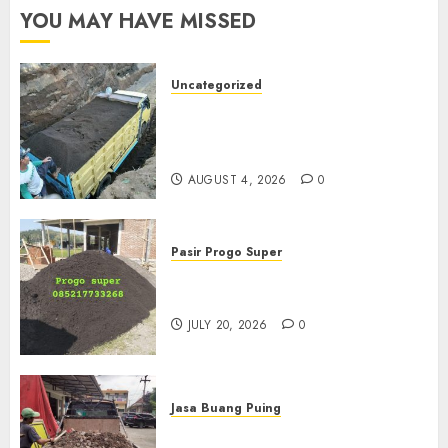
YOU MAY HAVE MISSED
Uncategorized
Jual Pasir Bangunan
Termurah Di Malang
085217733268
AUGUST 4, 2026
0
Pasir Progo Super
Jual Pasir Progo Termurah Di
Jogja
JULY 20, 2026
0
Jasa Buang Puing
Jasa Buang Puing Termurah