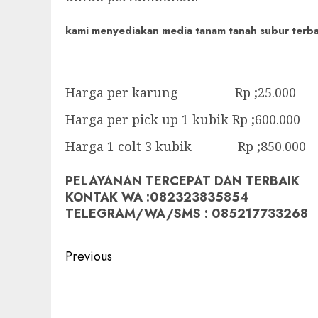
kami menyediakan media tanam tanah subur terbaik
Harga per karung Rp ;25.000
Harga per pick up 1 kubik Rp ;600.000
Harga 1 colt 3 kubik Rp ;850.000
PELAYANAN TERCEPAT DAN TERBAIK
KONTAK WA :082323835854
TELEGRAM/WA/SMS : 085217733268
Post
Previous
navigation
Previous
post: