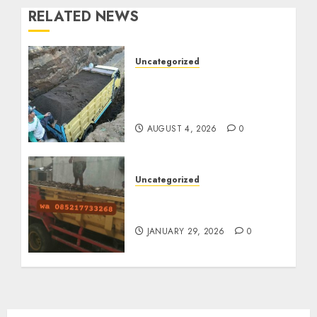
RELATED NEWS
Uncategorized
Jual Pasir Bangunan
Termurah Di Malang
085217733268
AUGUST 4, 2026
0
Uncategorized
Jasa Buang Puing
Termurah Di Solo
JANUARY 29, 2026
0