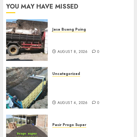
YOU MAY HAVE MISSED
Jasa Buang Puing
Jasa Buang Puing Termurah
Di Solo
AUGUST 8, 2026
0
Uncategorized
Jual Pasir Bangunan
Termurah Di Malang
085217733268
AUGUST 4, 2026
0
Pasir Progo Super
Jual Pasir Progo Termurah Di