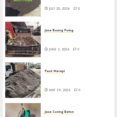
Jogja
JULY 20, 2026
0
Jasa Buang Puing
Jasa Buang Puing Termurah
Di Kudus 085217733268
JUNE 3, 2026
0
Pasir Merapi
Jual Pasir Merapi Termurah Di
Boyolali 085217733268
MAY 29, 2026
0
Jasa Coring Beton