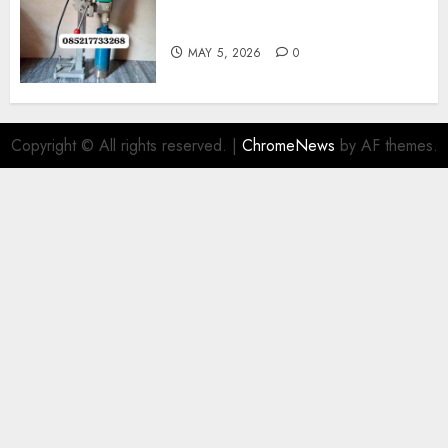
Jasa Coring Beton Termurah
Di Gersik 085217733268
MAY 5, 2026
0
Copyright © All rights reserved.
|
ChromeNews
by AF themes.