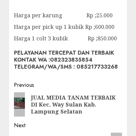
Harga per karung Rp ;25.000
Harga per pick up 1 kubik Rp ;600.000
Harga 1 colt 3 kubik Rp ;850.000
PELAYANAN TERCEPAT DAN TERBAIK
KONTAK WA :082323835854
TELEGRAM/WA/SMS : 085217733268
Post
Previous
navigation
Previous
JUAL MEDIA TANAM TERBAIK
DI Kec. Way Sulan Kab.
post:
Lampung Selatan
Next