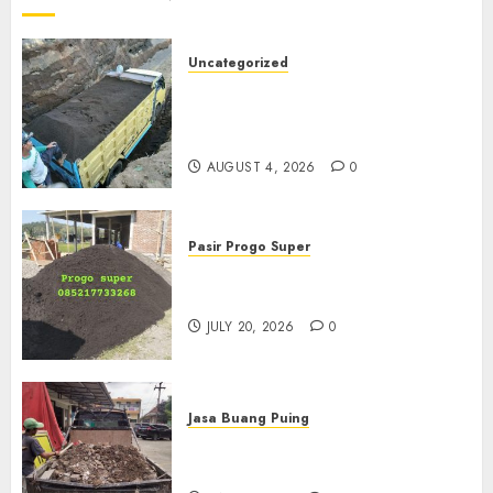
Uncategorized
Jual Pasir Bangunan
Termurah Di Malang
085217733268
AUGUST 4, 2026
0
Pasir Progo Super
Jual Pasir Progo Termurah Di
Jogja
JULY 20, 2026
0
Jasa Buang Puing
Jasa Buang Puing Termurah
Di Kudus 085217733268