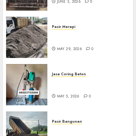
JUNE 3, 2026
0
Pasir Merapi
Jual Pasir Merapi Termurah Di
Boyolali 085217733268
MAY 29, 2026
0
Jasa Coring Beton
Jasa Coring Beton Termurah
Di Gersik 085217733268
MAY 5, 2026
0
Pasir Bangunan
Jual Pasir Termurah Di
Wonosari 085217733268