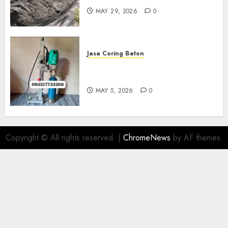
MAY 29, 2026
0
Jasa Coring Beton
Jasa Coring Beton Termurah
Di Gersik 085217733268
MAY 5, 2026
0
Copyright © All rights reserved.
|
ChromeNews
by AF themes.