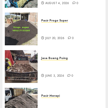
AUGUST 4, 2026
0
Pasir Progo Super
Jual Pasir Progo Termurah Di
Jogja
JULY 20, 2026
0
Jasa Buang Puing
Jasa Buang Puing Termurah
Di Kudus 085217733268
JUNE 3, 2026
0
Pasir Merapi
Jual Pasir Merapi Termurah Di
Boyolali 085217733268