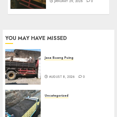
JANUARY 29, 2026
0
YOU MAY HAVE MISSED
Jasa Buang Puing
Jasa Buang Puing Termurah
Di Solo
AUGUST 8, 2026
0
Uncategorized
Jual Pasir Bangunan
Termurah Di Malang
085217733268