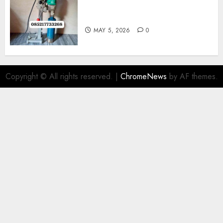
Jasa Coring Beton Termurah
Di Gersik 085217733268
MAY 5, 2026
0
Copyright © All rights reserved.
|
ChromeNews
by AF themes.