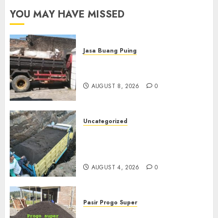
YOU MAY HAVE MISSED
Jasa Buang Puing
Jasa Buang Puing Termurah
Di Solo
AUGUST 8, 2026
0
Uncategorized
Jual Pasir Bangunan
Termurah Di Malang
085217733268
AUGUST 4, 2026
0
Pasir Progo Super
Jual Pasir Progo Termurah Di