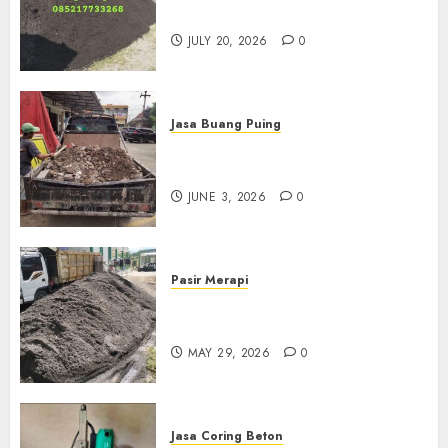
Jogja
JULY 20, 2026
0
Jasa Buang Puing
Jasa Buang Puing Termurah
Di Kudus 085217733268
JUNE 3, 2026
0
Pasir Merapi
Jual Pasir Merapi Termurah Di
Boyolali 085217733268
MAY 29, 2026
0
Jasa Coring Beton