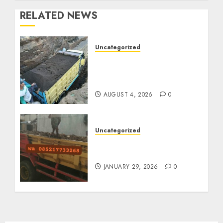
RELATED NEWS
Uncategorized
Jual Pasir Bangunan
Termurah Di Malang
085217733268
AUGUST 4, 2026
0
Uncategorized
Jasa Buang Puing
Termurah Di Solo
JANUARY 29, 2026
0