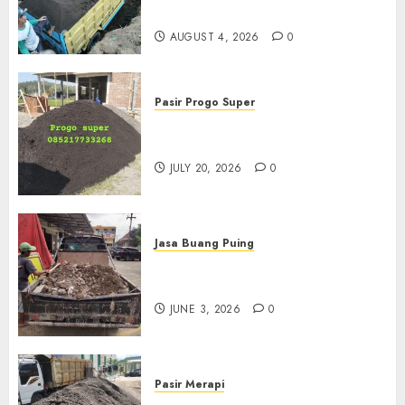
085217733268
AUGUST 4, 2026
0
Pasir Progo Super
Jual Pasir Progo Termurah Di
Jogja
JULY 20, 2026
0
Jasa Buang Puing
Jasa Buang Puing Termurah
Di Kudus 085217733268
JUNE 3, 2026
0
Pasir Merapi