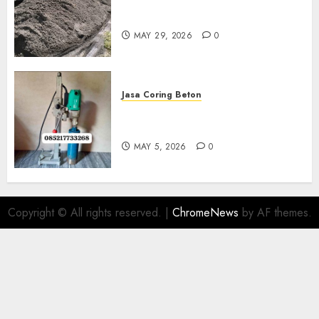
Jual Pasir Merapi Termurah Di
Boyolali 085217733268
MAY 29, 2026
0
Jasa Coring Beton
Jasa Coring Beton Termurah
Di Gersik 085217733268
MAY 5, 2026
0
Copyright © All rights reserved.
|
ChromeNews
by AF themes.