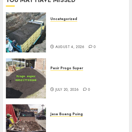
YOU MAY HAVE MISSED
Uncategorized
Jual Pasir Bangunan
Termurah Di Malang
085217733268
AUGUST 4, 2026
0
Pasir Progo Super
Jual Pasir Progo Termurah Di
Jogja
JULY 20, 2026
0
Jasa Buang Puing
Jasa Buang Puing Termurah
Di Kudus 085217733268