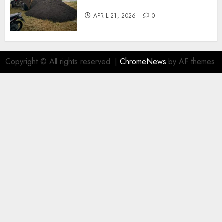
Wonosari 085217733268
APRIL 21, 2026
0
Copyright © All rights reserved.
|
ChromeNews
by AF themes.