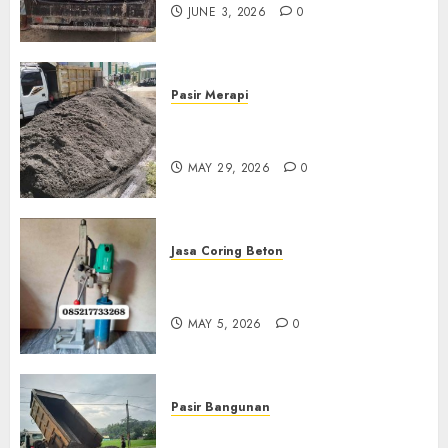
JUNE 3, 2026
0
Pasir Merapi
Jual Pasir Merapi Termurah Di
Boyolali 085217733268
MAY 29, 2026
0
Jasa Coring Beton
Jasa Coring Beton Termurah
Di Gersik 085217733268
MAY 5, 2026
0
Pasir Bangunan
Jual Pasir Termurah Di