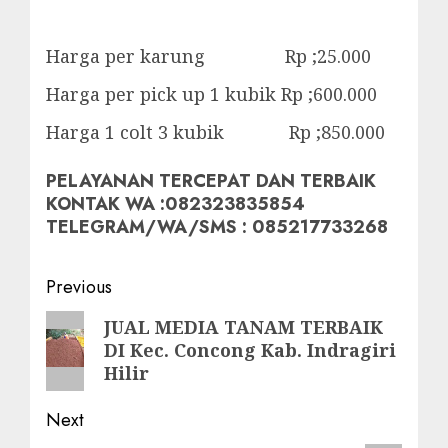
Harga per karung Rp ;25.000
Harga per pick up 1 kubik Rp ;600.000
Harga 1 colt 3 kubik Rp ;850.000
PELAYANAN TERCEPAT DAN TERBAIK
KONTAK WA :082323835854
TELEGRAM/WA/SMS : 085217733268
Post
Previous
navigation
Previous
JUAL MEDIA TANAM TERBAIK
DI Kec. Concong Kab. Indragiri
post:
Hilir
Next