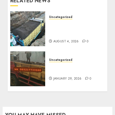
RELATED NEWS
Uncategorized
Jual Pasir Bangunan
Termurah Di Malang
085217733268
AUGUST 4, 2026
0
Uncategorized
Jasa Buang Puing
Termurah Di Solo
JANUARY 29, 2026
0