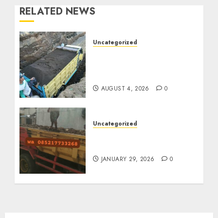
RELATED NEWS
Uncategorized
Jual Pasir Bangunan
Termurah Di Malang
085217733268
AUGUST 4, 2026
0
Uncategorized
Jasa Buang Puing
Termurah Di Solo
JANUARY 29, 2026
0