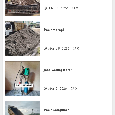
Di Kudus 085217733268
JUNE 3, 2026
0
Pasir Merapi
Jual Pasir Merapi Termurah Di
Boyolali 085217733268
MAY 29, 2026
0
Jasa Coring Beton
Jasa Coring Beton Termurah
Di Gersik 085217733268
MAY 5, 2026
0
Pasir Bangunan