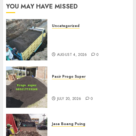
YOU MAY HAVE MISSED
Uncategorized
Jual Pasir Bangunan
Termurah Di Malang
085217733268
AUGUST 4, 2026
0
Pasir Progo Super
Jual Pasir Progo Termurah Di
Jogja
JULY 20, 2026
0
Jasa Buang Puing
Jasa Buang Puing Termurah