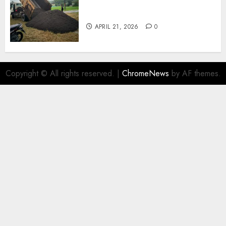
Jual Pasir Termurah Di
Wonosari 085217733268
APRIL 21, 2026
0
Copyright © All rights reserved.
|
ChromeNews
by AF themes.