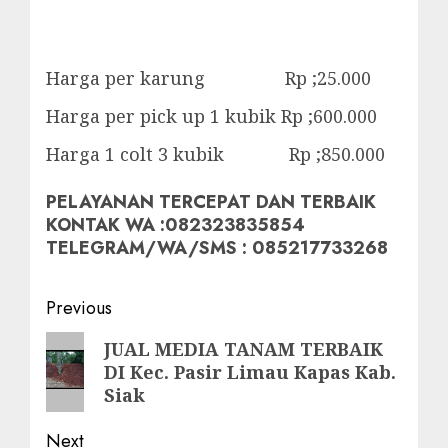
Harga per karung Rp ;25.000
Harga per pick up 1 kubik Rp ;600.000
Harga 1 colt 3 kubik Rp ;850.000
PELAYANAN TERCEPAT DAN TERBAIK
KONTAK WA :082323835854
TELEGRAM/WA/SMS : 085217733268
Post
Previous
navigation
Previous
JUAL MEDIA TANAM TERBAIK
DI Kec. Pasir Limau Kapas Kab.
post:
Siak
Next