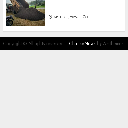
Jual Pasir Termurah Di
Wonosari 085217733268
APRIL 21, 2026
0
Copyright © All rights reserved.
|
ChromeNews
by AF themes.