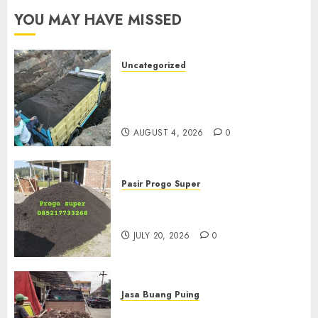
YOU MAY HAVE MISSED
Uncategorized
Jual Pasir Bangunan
Termurah Di Malang
085217733268
AUGUST 4, 2026
0
Pasir Progo Super
Jual Pasir Progo Termurah Di
Jogja
JULY 20, 2026
0
Jasa Buang Puing
Jasa Buang Puing Termurah