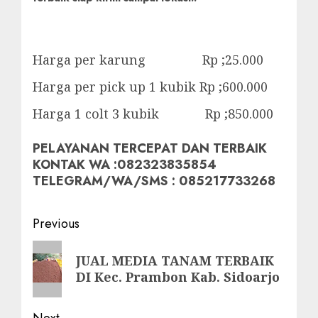
Harga per karung Rp ;25.000
Harga per pick up 1 kubik Rp ;600.000
Harga 1 colt 3 kubik Rp ;850.000
PELAYANAN TERCEPAT DAN TERBAIK
KONTAK WA :082323835854
TELEGRAM/WA/SMS : 085217733268
Post
Previous
navigation
Previous
JUAL MEDIA TANAM TERBAIK
post:
DI Kec. Prambon Kab. Sidoarjo
Next