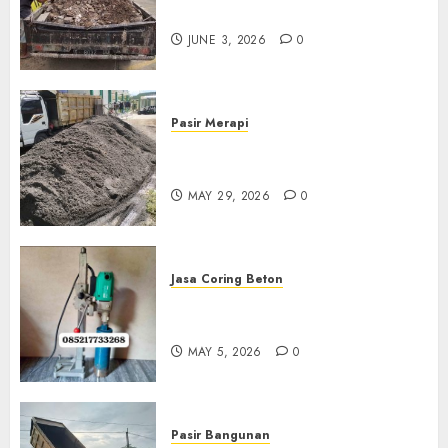
Di Kudus 085217733268
JUNE 3, 2026
0
Pasir Merapi
Jual Pasir Merapi Termurah Di
Boyolali 085217733268
MAY 29, 2026
0
Jasa Coring Beton
Jasa Coring Beton Termurah
Di Gersik 085217733268
MAY 5, 2026
0
Pasir Bangunan